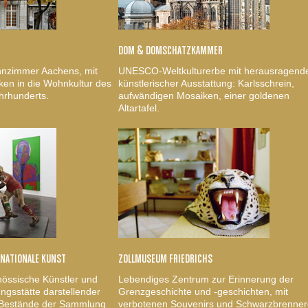
DOM & DOMSCHATZKAMMER
nzimmer Aachens, mit
UNESCO-Weltkulturerbe mit herausragend
ken in die Wohnkultur des
künstlerischer Ausstattung: Karlsschrein,
hrhunderts.
aufwändigen Mosaiken, einer goldenen
Altartafel.
RNATIONALE KUNST
ZOLLMUSEUM FRIEDRICHS
nössische Künstler und
Lebendiges Zentrum zur Erinnerung der
gsstätte darstellender
Grenzgeschichte und -geschichten, mit
, Bestände der Sammlung
verbotenen Souvenirs und Schwarzbrenner