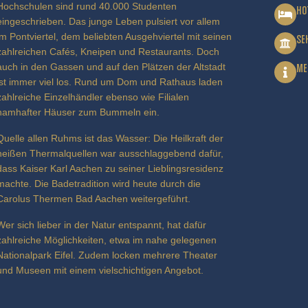
Hochschulen sind rund 40.000 Studenten
HO
eingeschrieben. Das junge Leben pulsiert vor allem
im Pontviertel, dem beliebten Ausgehviertel mit seinen
SE
zahlreichen Cafés, Kneipen und Restaurants. Doch
auch in den Gassen und auf den Plätzen der Altstadt
ME
ist immer viel los. Rund um Dom und Rathaus laden
zahlreiche Einzelhändler ebenso wie Filialen
namhafter Häuser zum Bummeln ein.
Quelle allen Ruhms ist das Wasser: Die Heilkraft der
heißen Thermalquellen war ausschlaggebend dafür,
dass Kaiser Karl Aachen zu seiner Lieblingsresidenz
machte. Die Badetradition wird heute durch die
Carolus Thermen Bad Aachen weitergeführt.
Wer sich lieber in der Natur entspannt, hat dafür
zahlreiche Möglichkeiten, etwa im nahe gelegenen
Nationalpark Eifel. Zudem locken mehrere Theater
und Museen mit einem vielschichtigen Angebot.