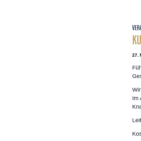
VER
KU
27. 
Füh
Ges
Wir
Im 
Kna
Lei
Kos