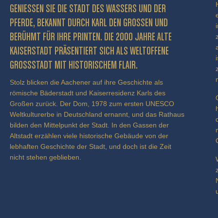
GENIESSEN SIE DIE STADT DES WASSERS UND DER P
FERDE, BEKANNT DURCH KARL DEN GROSSEN UND BE
RÜHMT FÜR IHRE PRINTEN. DIE 2000 JAHRE ALTE KA
ISERSTADT PRÄSENTIERT SICH ALS WELTOFFENE GR
OSSSTADT MIT HISTORISCHEM FLAIR.
Stolz blicken die Aachener auf ihre Geschichte als
römische Bäderstadt und Kaiserresidenz Karls des
Großen zurück. Der Dom, 1978 zum ersten UNESCO
Weltkulturerbe in Deutschland ernannt, und das Rathaus
bilden den Mittelpunkt der Stadt. In den Gassen der
Altstadt erzählen viele historische Gebäude von der
lebhaften Geschichte der Stadt, und doch ist die Zeit
nicht stehen geblieben.