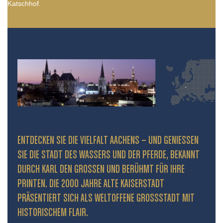
Katschhof.
ENTDECKEN SIE DIE VIELFALT AACHENS – UND GENIESSEN S
IE DIE STADT DES WASSERS UND DER PFERDE, BEKANNT D
URCH KARL DEN GROSSEN UND BERÜHMT FÜR IHRE PR
INTEN. DIE 2000 JAHRE ALTE KAISERSTADT PR
ÄSENTIERT SICH ALS WELTOFFENE GROSSSTADT MIT HIS
TORISCHEM FLAIR.