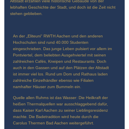
Altstadt erzählen viele historische Gebäude von der
lebhaften Geschichte der Stadt, und doch ist die Zeit nicht
stehen geblieben.
An der „Eliteuni“ RWTH Aachen und den anderen
Hochschulen sind rund 40.000 Studenten
eingeschrieben. Das junge Leben pulsiert vor allem im
Pontviertel, dem beliebten Ausgehviertel mit seinen
zahlreichen Cafés, Kneipen und Restaurants. Doch
auch in den Gassen und auf den Plätzen der Altstadt
ist immer viel los. Rund um Dom und Rathaus laden
zahlreiche Einzelhändler ebenso wie Filialen
namhafter Häuser zum Bummeln ein.
Quelle allen Ruhms ist das Wasser: Die Heilkraft der
heißen Thermalquellen war ausschlaggebend dafür,
dass Kaiser Karl Aachen zu seiner Lieblingsresidenz
machte. Die Badetradition wird heute durch die
Carolus Thermen Bad Aachen weitergeführt.