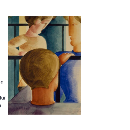
en
für
n