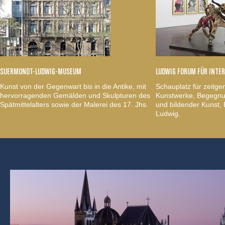
SUERMONDT-LUDWIG-MUSEUM
LUDWIG FORUM FÜR INTE
Kunst von der Gegenwart bis in die Antike, mit
Schauplatz für zeitge
hervorragenden Gemälden und Skulpturen des
Kunstwerke, Begegnun
Spätmittelalters sowie der Malerei des 17. Jhs.
und bildender Kunst
Ludwig.