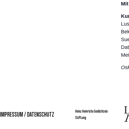
Mit
Kun
Lus
Bek
Sue
Dat
Mei
Osk
Heinz Heinrichs Gedächtnis-
IMPRESSUM / DATENSCHUTZ
Stiftung