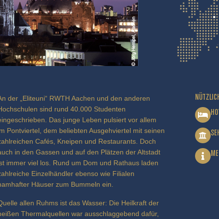
NÜTZLIC
An der „Eliteuni“ RWTH Aachen und den anderen
Hochschulen sind rund 40.000 Studenten
HO
eingeschrieben. Das junge Leben pulsiert vor allem
im Pontviertel, dem beliebten Ausgehviertel mit seinen
SE
zahlreichen Cafés, Kneipen und Restaurants. Doch
auch in den Gassen und auf den Plätzen der Altstadt
ME
ist immer viel los. Rund um Dom und Rathaus laden
zahlreiche Einzelhändler ebenso wie Filialen
namhafter Häuser zum Bummeln ein.
Quelle allen Ruhms ist das Wasser: Die Heilkraft der
heißen Thermalquellen war ausschlaggebend dafür,