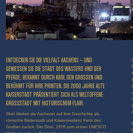
ENTDECKEN SIE DIE VIELFALT AACHENS – UND
GENIESSEN SIE DIE STADT DES WASSERS UND DER P
FERDE, BEKANNT DURCH KARL DEN GROSSEN UND BE
RÜHMT FÜR IHRE PRINTEN. DIE 2000 JAHRE ALTE KA
ISERSTADT PRÄSENTIERT SICH ALS WELTOFFENE GR
OSSSTADT MIT HISTORISCHEM FLAIR.
Stolz blicken die Aachener auf ihre Geschichte als
römische Bäderstadt und Kaiserresidenz Karls des
Großen zurück. Der Dom, 1978 zum ersten UNESCO