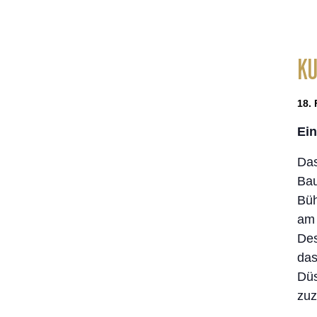
KU
18. 
Eint
Das
Bau
Büh
am 
Des
das
Düs
zuz