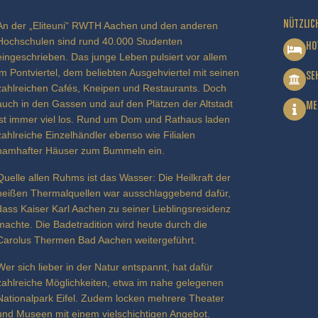
NÜTZLIC
An der „Eliteuni“ RWTH Aachen und den anderen
Hochschulen sind rund 40.000 Studenten
HO
eingeschrieben. Das junge Leben pulsiert vor allem
im Pontviertel, dem beliebten Ausgehviertel mit seinen
SE
zahlreichen Cafés, Kneipen und Restaurants. Doch
auch in den Gassen und auf den Plätzen der Altstadt
ME
ist immer viel los. Rund um Dom und Rathaus laden
zahlreiche Einzelhändler ebenso wie Filialen
namhafter Häuser zum Bummeln ein.
Quelle allen Ruhms ist das Wasser: Die Heilkraft der
heißen Thermalquellen war ausschlaggebend dafür,
dass Kaiser Karl Aachen zu seiner Lieblingsresidenz
machte. Die Badetradition wird heute durch die
Carolus Thermen Bad Aachen weitergeführt.
Wer sich lieber in der Natur entspannt, hat dafür
zahlreiche Möglichkeiten, etwa im nahe gelegenen
Nationalpark Eifel. Zudem locken mehrere Theater
und Museen mit einem vielschichtigen Angebot.