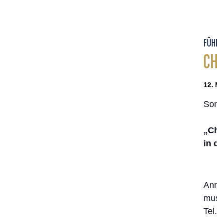
FÜH
CH
12. 
Son
„Ch
in 
Anm
mus
Tel