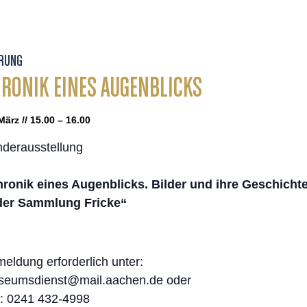
RUNG
RONIK EINES AUGENBLICKS
März // 15.00 – 16.00
derausstellung
ronik eines Augenblicks. Bilder und ihre Geschicht
der Sammlung Fricke“
eldung erforderlich unter:
eumsdienst@mail.aachen.de oder
.: 0241 432-4998