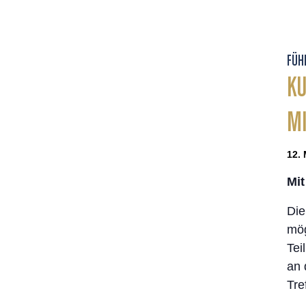
FÜH
KU
MI
12. 
Mit
Die
mög
Tei
an 
Tre