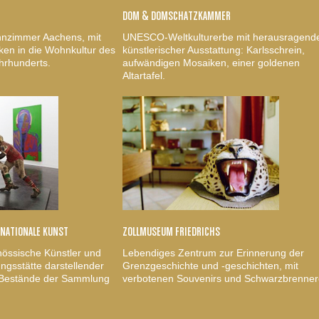
DOM & DOMSCHATZKAMMER
nzimmer Aachens, mit
UNESCO-Weltkulturerbe mit herausragend
ken in die Wohnkultur des
künstlerischer Ausstattung: Karlsschrein,
hrhunderts.
aufwändigen Mosaiken, einer goldenen
Altartafel.
RNATIONALE KUNST
ZOLLMUSEUM FRIEDRICHS
nössische Künstler und
Lebendiges Zentrum zur Erinnerung der
gsstätte darstellender
Grenzgeschichte und -geschichten, mit
, Bestände der Sammlung
verbotenen Souvenirs und Schwarzbrenner