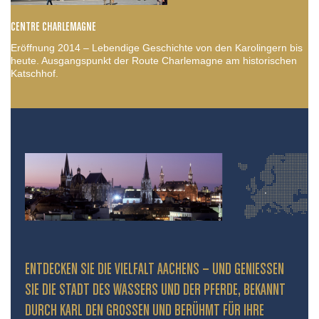
CENTRE CHARLEMAGNE
Eröffnung 2014 – Lebendige Geschichte von den Karolingern bis
heute. Ausgangspunkt der Route Charlemagne am historischen
Katschhof.
ENTDECKEN SIE DIE VIELFALT AACHENS – UND GENIESSEN S
IE DIE STADT DES WASSERS UND DER PFERDE, BEKANNT D
URCH KARL DEN GROSSEN UND BERÜHMT FÜR IHRE PR