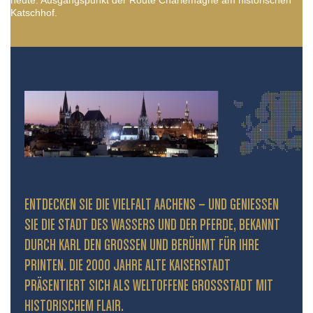
Katschhof.
ENTDECKEN SIE DIE VIELFALT AACHENS – UND GENIESSEN S
IE DIE STADT DES WASSERS UND DER PFERDE, BEKANNT D
URCH KARL DEN GROSSEN UND BERÜHMT FÜR IHRE PR
INTEN. DIE 2000 JAHRE ALTE KAISERSTADT PR
ÄSENTIERT SICH ALS WELTOFFENE GROSSSTADT MIT HIS
TORISCHEM FLAIR.