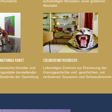
hrhunderts.
aufwändigen Mosaiken, einer goldenen
Altartafel.
RNATIONALE KUNST
ZOLLMUSEUM FRIEDRICHS
nössische Künstler und
Lebendiges Zentrum zur Erinnerung der
gsstätte darstellender
Grenzgeschichte und -geschichten, mit
, Bestände der Sammlung
verbotenen Souvenirs und Schwarzbrenner