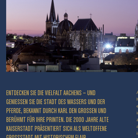
ENTDECKEN SIE DIE VIELFALT AACHENS – UND
GENIESSEN SIE DIE STADT DES WASSERS UND DER P
FERDE, BEKANNT DURCH KARL DEN GROSSEN UND BE
RÜHMT FÜR IHRE PRINTEN. DIE 2000 JAHRE ALTE KA
ISERSTADT PRÄSENTIERT SICH ALS WELTOFFENE GR
OSSSTADT MIT HISTORISCHEM FLAIR.