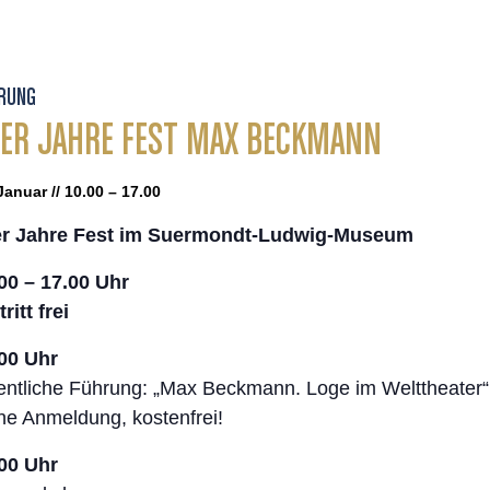
RUNG
ER JAHRE FEST MAX BECKMANN
Januar // 10.00 – 17.00
er Jahre Fest im Suermondt-Ludwig-Museum
00 – 17.00 Uhr
ritt frei
00 Uhr
entliche Führung: „Max Beckmann. Loge im Welttheater“
e Anmeldung, kostenfrei!
00 Uhr