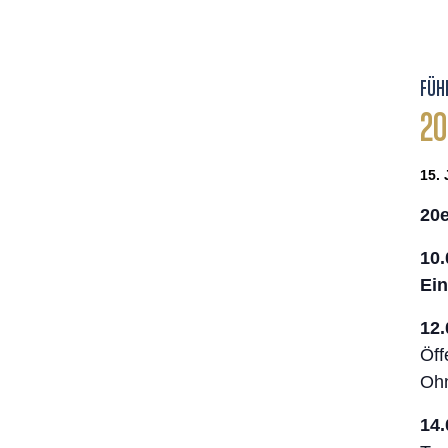
FÜH
20
15. 
20
10.
Eint
12.
Öff
Ohn
14.