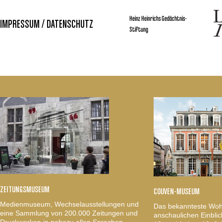
Heinz Heinrichs Gedächtnis-
IMPRESSUM / DATENSCHUTZ
Stiftung
ZEITUNGSMUSEUM
COUVEN-MUSEUM
Medienmuseum, Wechselausstellungen und
Das bekannteste Woh
eine Sammlung von 200.000 Zeitungen und
anschaulichen Einblic
Druckwerken in nahezu allen Sprachen.