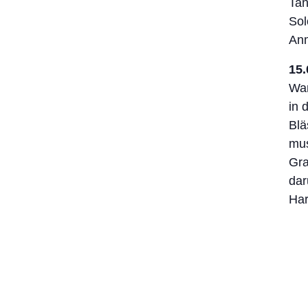
Ta
Sol
Anm
15.
Wan
in 
Blä
mus
Gra
dar
Har