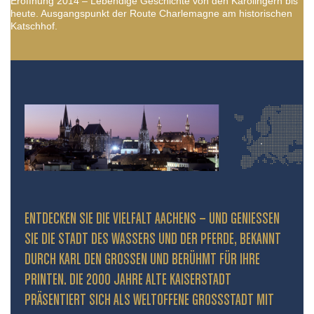
Eröffnung 2014 – Lebendige Geschichte von den Karolingern bis
heute. Ausgangspunkt der Route Charlemagne am historischen
Katschhof.
ENTDECKEN SIE DIE VIELFALT AACHENS – UND GENIESSEN S
IE DIE STADT DES WASSERS UND DER PFERDE, BEKANNT D
URCH KARL DEN GROSSEN UND BERÜHMT FÜR IHRE PR
INTEN. DIE 2000 JAHRE ALTE KAISERSTADT PR
ÄSENTIERT SICH ALS WELTOFFENE GROSSSTADT MIT HIS