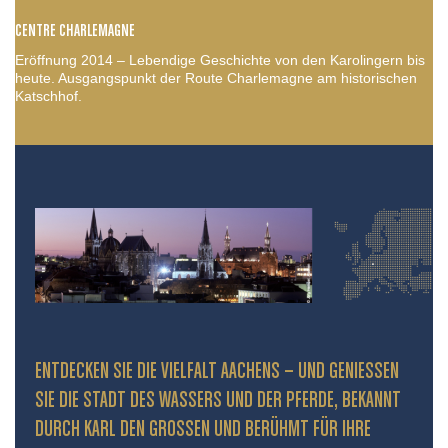
CENTRE CHARLEMAGNE
Eröffnung 2014 – Lebendige Geschichte von den Karolingern bis
heute. Ausgangspunkt der Route Charlemagne am historischen
Katschhof.
ENTDECKEN SIE DIE VIELFALT AACHENS – UND GENIESSEN S
IE DIE STADT DES WASSERS UND DER PFERDE, BEKANNT D
URCH KARL DEN GROSSEN UND BERÜHMT FÜR IHRE PR