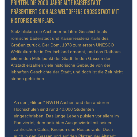
INTEN. DIE 2000 JAHRE ALTE KAISERSTADT PR
ÄSENTIERT SICH ALS WELTOFFENE GROSSSTADT MIT HIS
TORISCHEM FLAIR.
Stolz blicken die Aachener auf ihre Geschichte als
römische Bäderstadt und Kaiserresidenz Karls des
Großen zurück. Der Dom, 1978 zum ersten UNESCO
Weltkulturerbe in Deutschland ernannt, und das Rathaus
bilden den Mittelpunkt der Stadt. In den Gassen der
Altstadt erzählen viele historische Gebäude von der
lebhaften Geschichte der Stadt, und doch ist die Zeit nicht
stehen geblieben.
An der „Eliteuni“ RWTH Aachen und den anderen
Hochschulen sind rund 40.000 Studenten
eingeschrieben. Das junge Leben pulsiert vor allem im
Pontviertel, dem beliebten Ausgehviertel mit seinen
zahlreichen Cafés, Kneipen und Restaurants. Doch
auch in den Gassen und auf den Plätzen der Altstadt