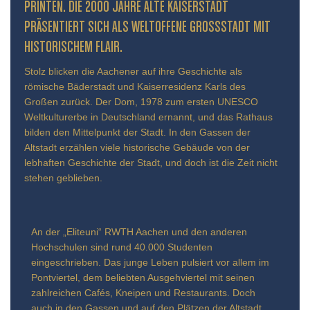
INTEN. DIE 2000 JAHRE ALTE KAISERSTADT PR
ÄSENTIERT SICH ALS WELTOFFENE GROSSSTADT MIT HIS
TORISCHEM FLAIR.
Stolz blicken die Aachener auf ihre Geschichte als
römische Bäderstadt und Kaiserresidenz Karls des
Großen zurück. Der Dom, 1978 zum ersten UNESCO
Weltkulturerbe in Deutschland ernannt, und das Rathaus
bilden den Mittelpunkt der Stadt. In den Gassen der
Altstadt erzählen viele historische Gebäude von der
lebhaften Geschichte der Stadt, und doch ist die Zeit nicht
stehen geblieben.
An der „Eliteuni“ RWTH Aachen und den anderen
Hochschulen sind rund 40.000 Studenten
eingeschrieben. Das junge Leben pulsiert vor allem im
Pontviertel, dem beliebten Ausgehviertel mit seinen
zahlreichen Cafés, Kneipen und Restaurants. Doch
auch in den Gassen und auf den Plätzen der Altstadt