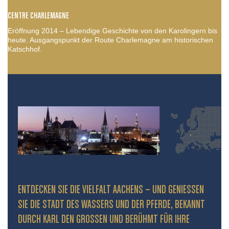
CENTRE CHARLEMAGNE
Eröffnung 2014 – Lebendige Geschichte von den Karolingern bis
heute. Ausgangspunkt der Route Charlemagne am historischen
Katschhof.
ENTDECKEN SIE DIE VIELFALT AACHENS – UND GENIESSEN S
IE DIE STADT DES WASSERS UND DER PFERDE, BEKANNT D
URCH KARL DEN GROSSEN UND BERÜHMT FÜR IHRE PR