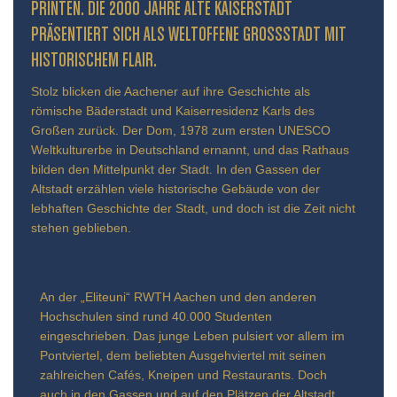
INTEN. DIE 2000 JAHRE ALTE KAISERSTADT PR
ÄSENTIERT SICH ALS WELTOFFENE GROSSSTADT MIT HIS
TORISCHEM FLAIR.
Stolz blicken die Aachener auf ihre Geschichte als
römische Bäderstadt und Kaiserresidenz Karls des
Großen zurück. Der Dom, 1978 zum ersten UNESCO
Weltkulturerbe in Deutschland ernannt, und das Rathaus
bilden den Mittelpunkt der Stadt. In den Gassen der
Altstadt erzählen viele historische Gebäude von der
lebhaften Geschichte der Stadt, und doch ist die Zeit nicht
stehen geblieben.
An der „Eliteuni“ RWTH Aachen und den anderen
Hochschulen sind rund 40.000 Studenten
eingeschrieben. Das junge Leben pulsiert vor allem im
Pontviertel, dem beliebten Ausgehviertel mit seinen
zahlreichen Cafés, Kneipen und Restaurants. Doch
auch in den Gassen und auf den Plätzen der Altstadt