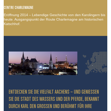
CENTRE CHARLEMAGNE
Eröffnung 2014 – Lebendige Geschichte von den Karolingern bis
heute. Ausgangspunkt der Route Charlemagne am historischen
Katschhof.
ENTDECKEN SIE DIE VIELFALT AACHENS – UND GENIESSEN S
IE DIE STADT DES WASSERS UND DER PFERDE, BEKANNT D
URCH KARL DEN GROSSEN UND BERÜHMT FÜR IHRE PR