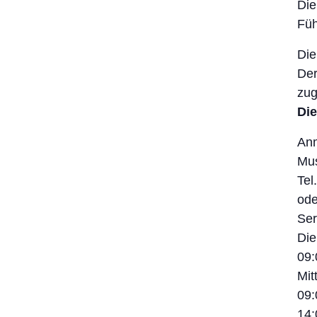
Die
Füh
Die
Der
zug
Die
Anm
Mu
Tel
ode
Ser
Die
09:
Mit
09:
14: