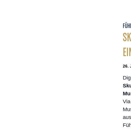
FÜH
SK
EI
26. 
Dig
Sku
Mu
Via
Mus
aus
Füh