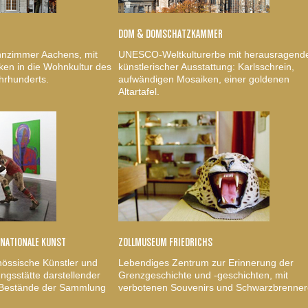
DOM & DOMSCHATZKAMMER
nzimmer Aachens, mit
UNESCO-Weltkulturerbe mit herausragend
ken in die Wohnkultur des
künstlerischer Ausstattung: Karlsschrein,
hrhunderts.
aufwändigen Mosaiken, einer goldenen
Altartafel.
RNATIONALE KUNST
ZOLLMUSEUM FRIEDRICHS
nössische Künstler und
Lebendiges Zentrum zur Erinnerung der
gsstätte darstellender
Grenzgeschichte und -geschichten, mit
, Bestände der Sammlung
verbotenen Souvenirs und Schwarzbrenner