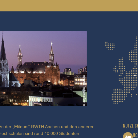
NÜTZLIC
An der „Eliteuni“ RWTH Aachen und den anderen
Hochschulen sind rund 40.000 Studenten
HO