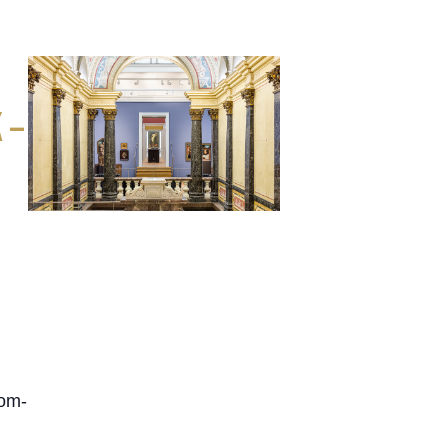
 –
oom-