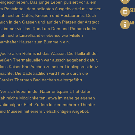
eingeschrieben. Das junge Leben pulsiert vor allem
im Pontviertel, dem beliebten Ausgehviertel mit seinen
SE
zahlreichen Cafés, Kneipen und Restaurants. Doch
auch in den Gassen und auf den Plätzen der Altstadt
ME
ist immer viel los. Rund um Dom und Rathaus laden
zahlreiche Einzelhändler ebenso wie Filialen
namhafter Häuser zum Bummeln ein.
Quelle allen Ruhms ist das Wasser: Die Heilkraft der
heißen Thermalquellen war ausschlaggebend dafür,
dass Kaiser Karl Aachen zu seiner Lieblingsresidenz
machte. Die Badetradition wird heute durch die
Carolus Thermen Bad Aachen weitergeführt.
Wer sich lieber in der Natur entspannt, hat dafür
zahlreiche Möglichkeiten, etwa im nahe gelegenen
Nationalpark Eifel. Zudem locken mehrere Theater
und Museen mit einem vielschichtigen Angebot.