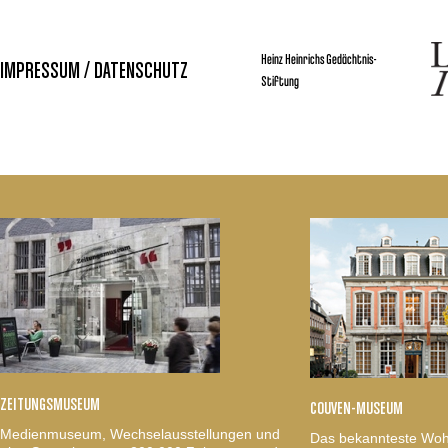
Heinz Heinrichs Gedächtnis-
IMPRESSUM / DATENSCHUTZ
Stiftung
ZEITUNGSMUSEUM
COUVEN-MUSEUM
Medienmuseum, Wechselausstellungen und
Das bekannteste Woh