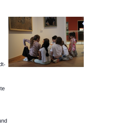
dt-
te
und