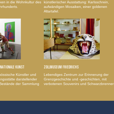
ken in die Wohnkultur des
künstlerischer Ausstattung: Karlsschrein,
hrhunderts.
aufwändigen Mosaiken, einer goldenen
Altartafel.
RNATIONALE KUNST
ZOLLMUSEUM FRIEDRICHS
nössische Künstler und
Lebendiges Zentrum zur Erinnerung der
gsstätte darstellender
Grenzgeschichte und -geschichten, mit
, Bestände der Sammlung
verbotenen Souvenirs und Schwarzbrenner