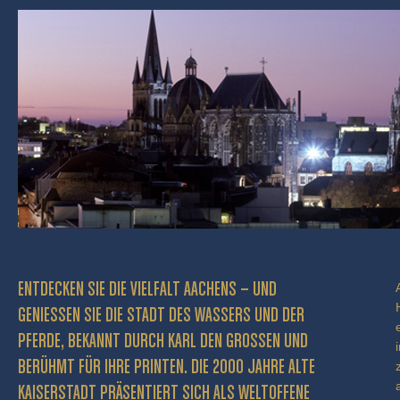
ENTDECKEN SIE DIE VIELFALT AACHENS – UND
GENIESSEN SIE DIE STADT DES WASSERS UND DER P
FERDE, BEKANNT DURCH KARL DEN GROSSEN UND BE
RÜHMT FÜR IHRE PRINTEN. DIE 2000 JAHRE ALTE KA
ISERSTADT PRÄSENTIERT SICH ALS WELTOFFENE GR