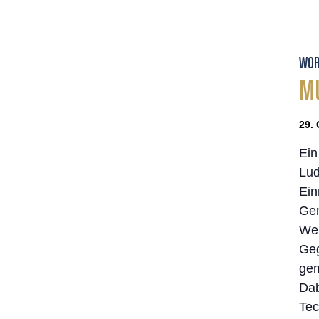
WOR
MU
29. 
Ein
Lu
Ein
Gem
Wer
Geg
gem
Dab
Tec