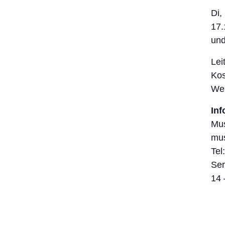
Di,
17.
und
Lei
Kos
Wei
In
Mu
mu
Tel
Ser
14 