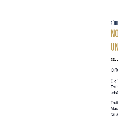
FÜH
NO
UN
23. 
Öff
Die 
Teil
erhäl
Tre
Muse
für 