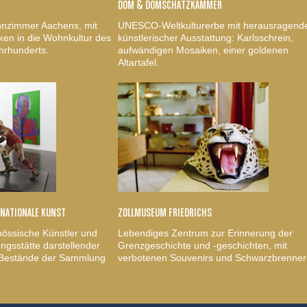
DOM & DOMSCHATZKAMMER
nzimmer Aachens, mit
UNESCO-Weltkulturerbe mit herausragend
ken in die Wohnkultur des
künstlerischer Ausstattung: Karlsschrein,
hrhunderts.
aufwändigen Mosaiken, einer goldenen
Altartafel.
RNATIONALE KUNST
ZOLLMUSEUM FRIEDRICHS
nössische Künstler und
Lebendiges Zentrum zur Erinnerung der
gsstätte darstellender
Grenzgeschichte und -geschichten, mit
, Bestände der Sammlung
verbotenen Souvenirs und Schwarzbrenner