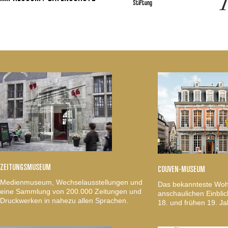
Stiftung
ZEITUNGSMUSEUM
COUVEN-MUSEUM
Medienmuseum, Wechselausstellungen und
Das bekannteste Woh
eine Sammlung von 200.000 Zeitungen und
anschaulichen Einblic
Druckwerken in nahezu allen Sprachen.
18. und frühen 19. Ja