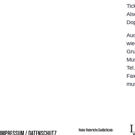
Tic
Als
Do
Auc
wie
Gru
Mu
Tel
Fax
mu
Heinz Heinrichs Gedächtnis-
IMPRESSUM / DATENSCHUTZ