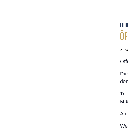
FÜH
ÖF
2. S
Öff
Die
don
Tre
Mus
Anm
Wer