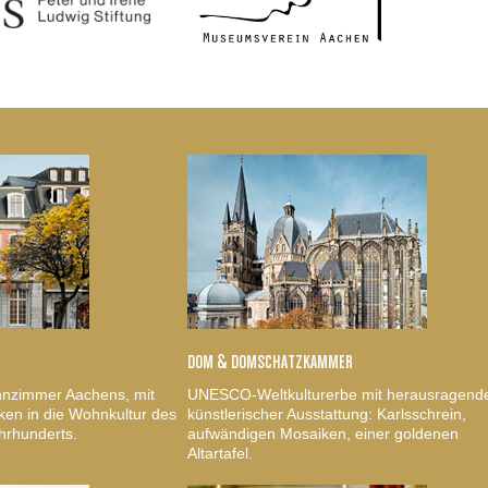
DOM & DOMSCHATZKAMMER
nzimmer Aachens, mit
UNESCO-Weltkulturerbe mit herausragend
ken in die Wohnkultur des
künstlerischer Ausstattung: Karlsschrein,
hrhunderts.
aufwändigen Mosaiken, einer goldenen
Altartafel.