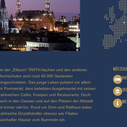
NÜTZLIC
An der „Eliteuni“ RWTH Aachen und den anderen
Hochschulen sind rund 40.000 Studenten
HO
eingeschrieben. Das junge Leben pulsiert vor allem
im Pontviertel, dem beliebten Ausgehviertel mit seinen
SE
zahlreichen Cafés, Kneipen und Restaurants. Doch
auch in den Gassen und auf den Plätzen der Altstadt
ME
ist immer viel los. Rund um Dom und Rathaus laden
zahlreiche Einzelhändler ebenso wie Filialen
namhafter Häuser zum Bummeln ein.