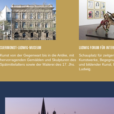
SUERMONDT-LUDWIG-MUSEUM
LUDWIG FORUM FÜR INTE
Kunst von der Gegenwart bis in die Antike, mit
Schauplatz für zeitge
hervorragenden Gemälden und Skulpturen des
Kunstwerke, Begegnun
Spätmittelalters sowie der Malerei des 17. Jhs.
und bildender Kunst
Ludwig.