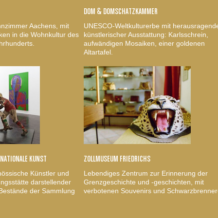
DOM & DOMSCHATZKAMMER
nzimmer Aachens, mit
UNESCO-Weltkulturerbe mit herausragend
ken in die Wohnkultur des
künstlerischer Ausstattung: Karlsschrein,
hrhunderts.
aufwändigen Mosaiken, einer goldenen
Altartafel.
RNATIONALE KUNST
ZOLLMUSEUM FRIEDRICHS
nössische Künstler und
Lebendiges Zentrum zur Erinnerung der
gsstätte darstellender
Grenzgeschichte und -geschichten, mit
, Bestände der Sammlung
verbotenen Souvenirs und Schwarzbrenner