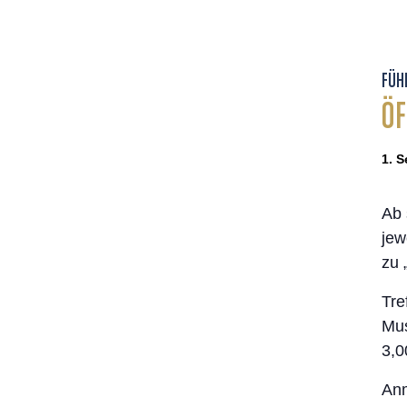
FÜH
ÖF
1. S
Ab 
jew
zu 
Tre
Mus
3,0
Anm