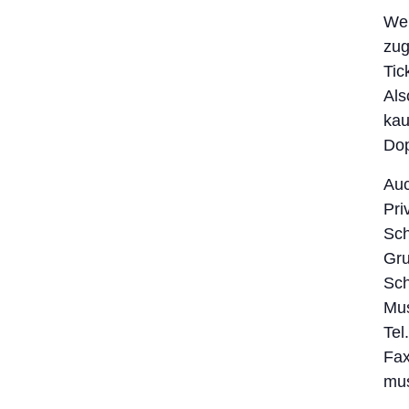
Wer
zug
Tic
Als
kau
Do
Auc
Pri
Sch
Gru
Sch
Mu
Tel
Fax
mu