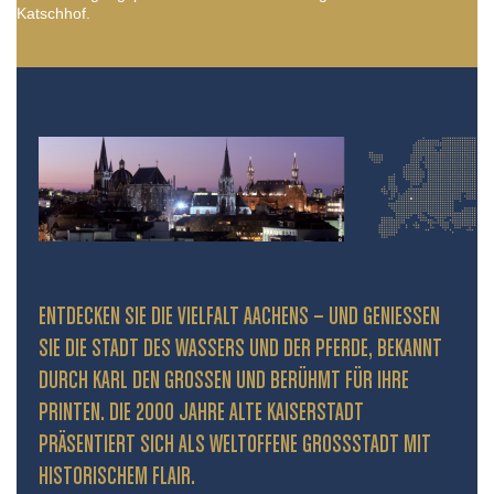
Katschhof.
ENTDECKEN SIE DIE VIELFALT AACHENS – UND GENIESSEN S
IE DIE STADT DES WASSERS UND DER PFERDE, BEKANNT D
URCH KARL DEN GROSSEN UND BERÜHMT FÜR IHRE PR
INTEN. DIE 2000 JAHRE ALTE KAISERSTADT PR
ÄSENTIERT SICH ALS WELTOFFENE GROSSSTADT MIT HIS
TORISCHEM FLAIR.