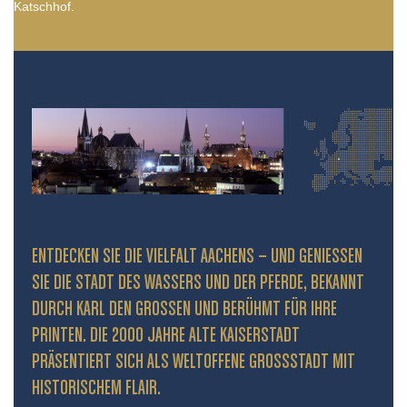
Katschhof.
ENTDECKEN SIE DIE VIELFALT AACHENS – UND GENIESSEN S
IE DIE STADT DES WASSERS UND DER PFERDE, BEKANNT D
URCH KARL DEN GROSSEN UND BERÜHMT FÜR IHRE PR
INTEN. DIE 2000 JAHRE ALTE KAISERSTADT PR
ÄSENTIERT SICH ALS WELTOFFENE GROSSSTADT MIT HIS
TORISCHEM FLAIR.