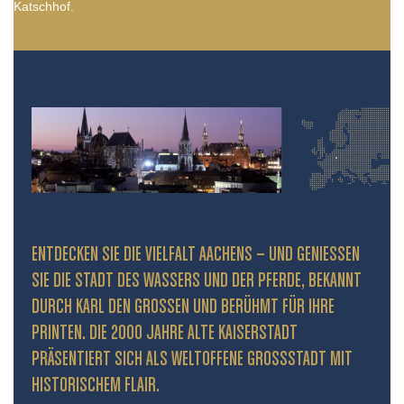
Katschhof.
ENTDECKEN SIE DIE VIELFALT AACHENS – UND GENIESSEN S
IE DIE STADT DES WASSERS UND DER PFERDE, BEKANNT D
URCH KARL DEN GROSSEN UND BERÜHMT FÜR IHRE PR
INTEN. DIE 2000 JAHRE ALTE KAISERSTADT PR
ÄSENTIERT SICH ALS WELTOFFENE GROSSSTADT MIT HIS
TORISCHEM FLAIR.