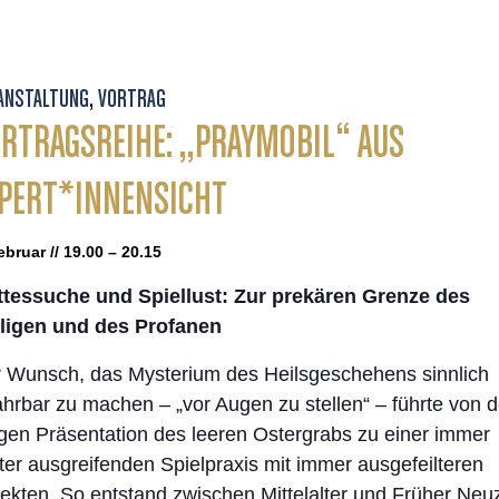
ANSTALTUNG
,
VORTRAG
RTRAGSREIHE: „PRAYMOBIL“ AUS
PERT*INNENSICHT
ebruar // 19.00 – 20.15
tessuche und Spiellust: Zur prekären Grenze des
ligen und des Profanen
 Wunsch, das Mysterium des Heilsgeschehens sinnlich
ahrbar zu machen – „vor Augen zu stellen“ – führte von d
gen Präsentation des leeren Ostergrabs zu einer immer
ter ausgreifenden Spielpraxis mit immer ausgefeilteren
ekten. So entstand zwischen Mittelalter und Früher Neuz