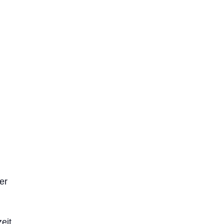
er
eit