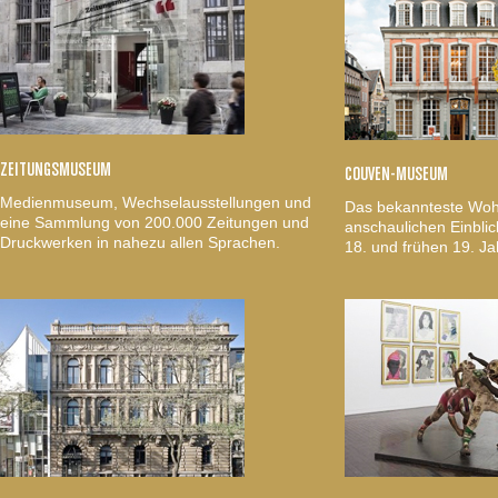
ZEITUNGSMUSEUM
COUVEN-MUSEUM
Medienmuseum, Wechselausstellungen und
Das bekannteste Woh
eine Sammlung von 200.000 Zeitungen und
anschaulichen Einblic
Druckwerken in nahezu allen Sprachen.
18. und frühen 19. Ja