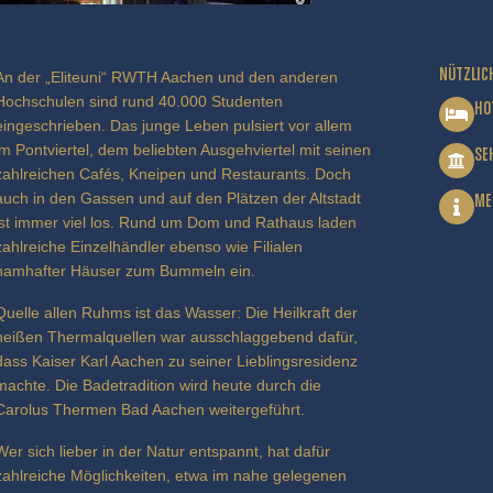
NÜTZLIC
An der „Eliteuni“ RWTH Aachen und den anderen
Hochschulen sind rund 40.000 Studenten
HO
eingeschrieben. Das junge Leben pulsiert vor allem
im Pontviertel, dem beliebten Ausgehviertel mit seinen
SE
zahlreichen Cafés, Kneipen und Restaurants. Doch
auch in den Gassen und auf den Plätzen der Altstadt
ME
ist immer viel los. Rund um Dom und Rathaus laden
zahlreiche Einzelhändler ebenso wie Filialen
namhafter Häuser zum Bummeln ein.
Quelle allen Ruhms ist das Wasser: Die Heilkraft der
heißen Thermalquellen war ausschlaggebend dafür,
dass Kaiser Karl Aachen zu seiner Lieblingsresidenz
machte. Die Badetradition wird heute durch die
Carolus Thermen Bad Aachen weitergeführt.
Wer sich lieber in der Natur entspannt, hat dafür
zahlreiche Möglichkeiten, etwa im nahe gelegenen