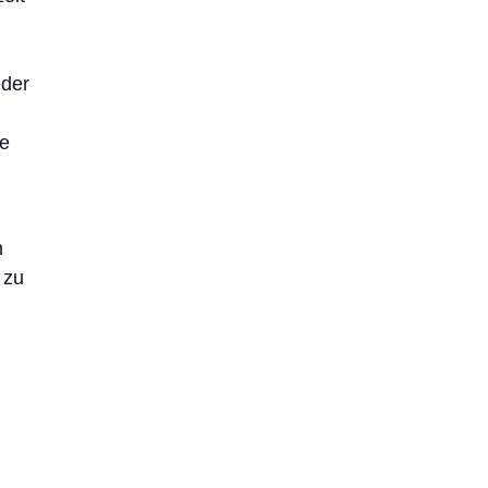
 der
d
ie
n
 zu