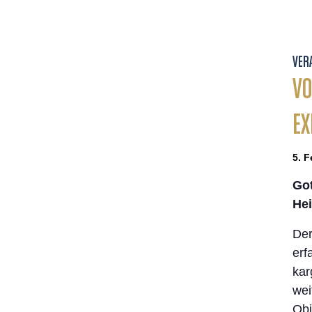
VER
VO
EX
5. F
Got
Hei
Der
erf
kar
wei
Obj