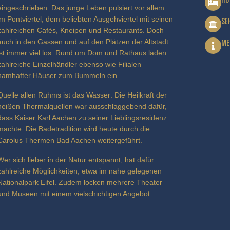
eingeschrieben. Das junge Leben pulsiert vor allem
im Pontviertel, dem beliebten Ausgehviertel mit seinen
SE
zahlreichen Cafés, Kneipen und Restaurants. Doch
auch in den Gassen und auf den Plätzen der Altstadt
ME
ist immer viel los. Rund um Dom und Rathaus laden
zahlreiche Einzelhändler ebenso wie Filialen
namhafter Häuser zum Bummeln ein.
Quelle allen Ruhms ist das Wasser: Die Heilkraft der
heißen Thermalquellen war ausschlaggebend dafür,
dass Kaiser Karl Aachen zu seiner Lieblingsresidenz
machte. Die Badetradition wird heute durch die
Carolus Thermen Bad Aachen weitergeführt.
Wer sich lieber in der Natur entspannt, hat dafür
zahlreiche Möglichkeiten, etwa im nahe gelegenen
Nationalpark Eifel. Zudem locken mehrere Theater
und Museen mit einem vielschichtigen Angebot.