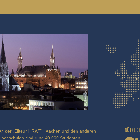
NÜTZLIC
An der „Eliteuni“ RWTH Aachen und den anderen
Hochschulen sind rund 40.000 Studenten
HO