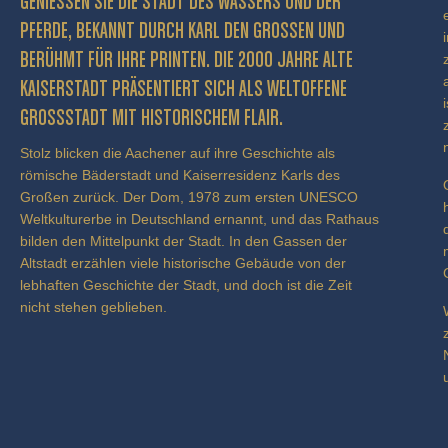
GENIESSEN SIE DIE STADT DES WASSERS UND DER P
FERDE, BEKANNT DURCH KARL DEN GROSSEN UND BE
RÜHMT FÜR IHRE PRINTEN. DIE 2000 JAHRE ALTE KA
ISERSTADT PRÄSENTIERT SICH ALS WELTOFFENE GR
OSSSTADT MIT HISTORISCHEM FLAIR.
Stolz blicken die Aachener auf ihre Geschichte als
römische Bäderstadt und Kaiserresidenz Karls des
Großen zurück. Der Dom, 1978 zum ersten UNESCO
Weltkulturerbe in Deutschland ernannt, und das Rathaus
bilden den Mittelpunkt der Stadt. In den Gassen der
Altstadt erzählen viele historische Gebäude von der
lebhaften Geschichte der Stadt, und doch ist die Zeit
nicht stehen geblieben.