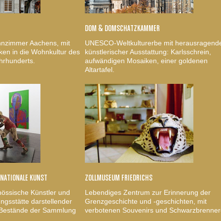
DOM & DOMSCHATZKAMMER
nzimmer Aachens, mit
UNESCO-Weltkulturerbe mit herausragend
ken in die Wohnkultur des
künstlerischer Ausstattung: Karlsschrein,
hrhunderts.
aufwändigen Mosaiken, einer goldenen
Altartafel.
RNATIONALE KUNST
ZOLLMUSEUM FRIEDRICHS
nössische Künstler und
Lebendiges Zentrum zur Erinnerung der
gsstätte darstellender
Grenzgeschichte und -geschichten, mit
, Bestände der Sammlung
verbotenen Souvenirs und Schwarzbrenner