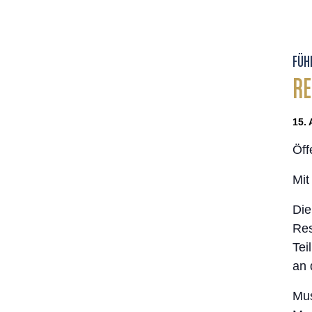
FÜH
RE
15. 
Öff
Mi
Die
Res
Tei
an 
Mus