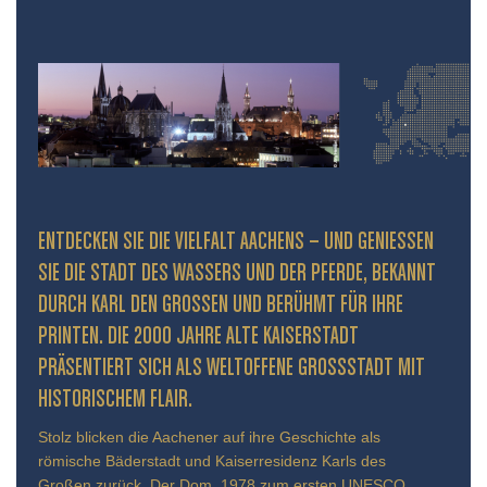
ENTDECKEN SIE DIE VIELFALT AACHENS – UND GENIESSEN S
IE DIE STADT DES WASSERS UND DER PFERDE, BEKANNT D
URCH KARL DEN GROSSEN UND BERÜHMT FÜR IHRE PR
INTEN. DIE 2000 JAHRE ALTE KAISERSTADT PR
ÄSENTIERT SICH ALS WELTOFFENE GROSSSTADT MIT HIS
TORISCHEM FLAIR.
Stolz blicken die Aachener auf ihre Geschichte als
römische Bäderstadt und Kaiserresidenz Karls des
Großen zurück. Der Dom, 1978 zum ersten UNESCO