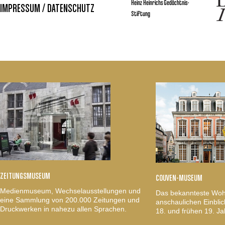
Heinz Heinrichs Gedächtnis-
IMPRESSUM / DATENSCHUTZ
Stiftung
ZEITUNGSMUSEUM
COUVEN-MUSEUM
Medienmuseum, Wechselausstellungen und
Das bekannteste Woh
eine Sammlung von 200.000 Zeitungen und
anschaulichen Einblic
Druckwerken in nahezu allen Sprachen.
18. und frühen 19. Ja