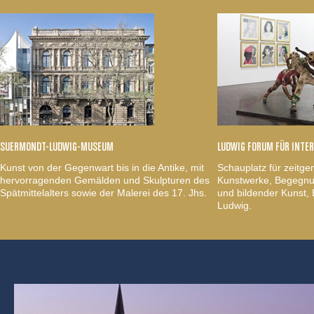
SUERMONDT-LUDWIG-MUSEUM
LUDWIG FORUM FÜR INTE
Kunst von der Gegenwart bis in die Antike, mit
Schauplatz für zeitge
hervorragenden Gemälden und Skulpturen des
Kunstwerke, Begegnun
Spätmittelalters sowie der Malerei des 17. Jhs.
und bildender Kunst
Ludwig.