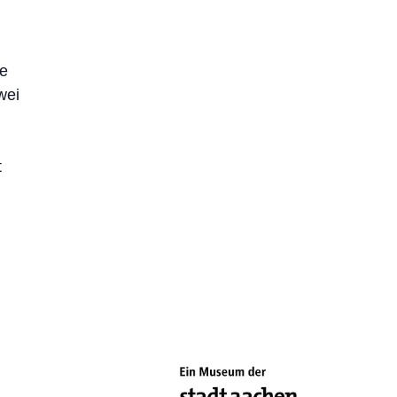
te
wei
t