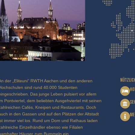
NÜTZLIC
An der „Eliteuni“ RWTH Aachen und den anderen
Hochschulen sind rund 40.000 Studenten
HO
eingeschrieben. Das junge Leben pulsiert vor allem
im Pontviertel, dem beliebten Ausgehviertel mit seinen
SE
zahlreichen Cafés, Kneipen und Restaurants. Doch
auch in den Gassen und auf den Plätzen der Altstadt
ME
ist immer viel los. Rund um Dom und Rathaus laden
zahlreiche Einzelhändler ebenso wie Filialen
namhafter Häuser zum Bummeln ein.