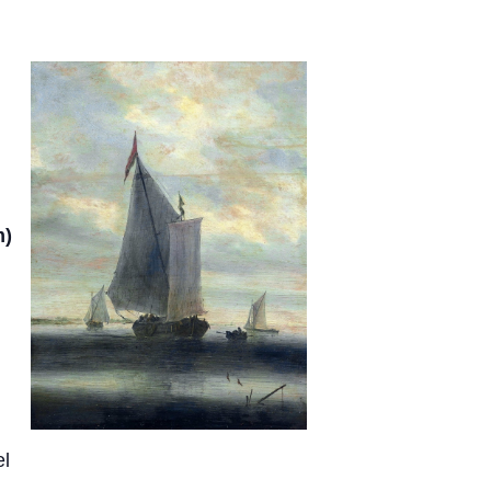
m)
el