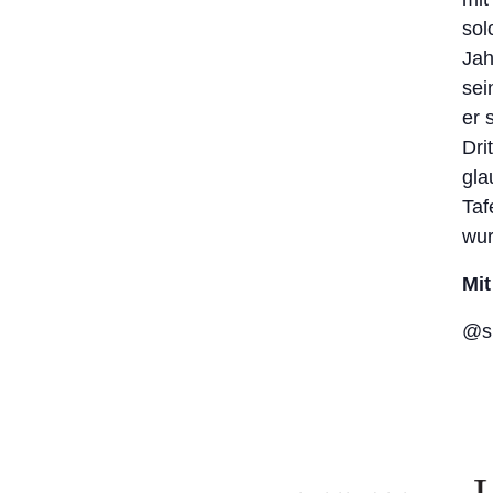
sol
Jah
sei
er 
Dri
gla
Taf
wur
Mit
@su