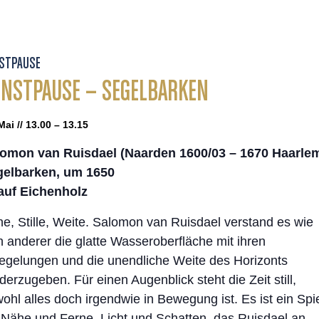
STPAUSE
NSTPAUSE – SEGELBARKEN
Mai // 13.00 – 13.15
omon van Ruisdael (Naarden 1600/03 – 1670 Haarle
gelbarken, um 1650
auf Eichenholz
e, Stille, Weite. Salomon van Ruisdael verstand es wie
n anderer die glatte Wasseroberfläche mit ihren
egelungen und die unendliche Weite des Horizonts
derzugeben. Für einen Augenblick steht die Zeit still,
ohl alles doch irgendwie in Bewegung ist. Es ist ein Spi
 Nähe und Ferne, Licht und Schatten, das Ruisdael an