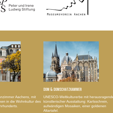
DOM & DOMSCHATZKAMMER
nzimmer Aachens, mit
UNESCO-Weltkulturerbe mit herausragend
ken in die Wohnkultur des
künstlerischer Ausstattung: Karlsschrein,
hrhunderts.
aufwändigen Mosaiken, einer goldenen
Altartafel.