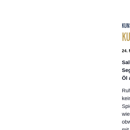
KUN
KU
24. 
Sal
Se
Öl 
Ruh
kei
Spi
wie
obw
mit