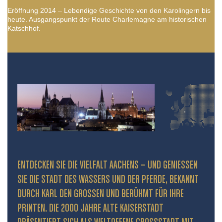
Eröffnung 2014 – Lebendige Geschichte von den Karolingern bis
heute. Ausgangspunkt der Route Charlemagne am historischen
Katschhof.
ENTDECKEN SIE DIE VIELFALT AACHENS – UND GENIESSEN S
IE DIE STADT DES WASSERS UND DER PFERDE, BEKANNT D
URCH KARL DEN GROSSEN UND BERÜHMT FÜR IHRE PR
INTEN. DIE 2000 JAHRE ALTE KAISERSTADT PR