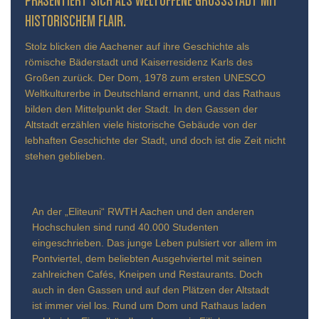
ÄSENTIERT SICH ALS WELTOFFENE GROSSSTADT MIT HIS
TORISCHEM FLAIR.
Stolz blicken die Aachener auf ihre Geschichte als
römische Bäderstadt und Kaiserresidenz Karls des
Großen zurück. Der Dom, 1978 zum ersten UNESCO
Weltkulturerbe in Deutschland ernannt, und das Rathaus
bilden den Mittelpunkt der Stadt. In den Gassen der
Altstadt erzählen viele historische Gebäude von der
lebhaften Geschichte der Stadt, und doch ist die Zeit nicht
stehen geblieben.
An der „Eliteuni“ RWTH Aachen und den anderen
Hochschulen sind rund 40.000 Studenten
eingeschrieben. Das junge Leben pulsiert vor allem im
Pontviertel, dem beliebten Ausgehviertel mit seinen
zahlreichen Cafés, Kneipen und Restaurants. Doch
auch in den Gassen und auf den Plätzen der Altstadt
ist immer viel los. Rund um Dom und Rathaus laden