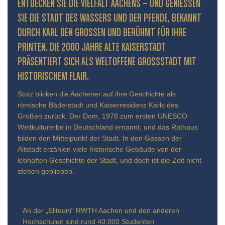
ENTDECKEN SIE DIE VIELFALT AACHENS – UND GENIESSEN S
IE DIE STADT DES WASSERS UND DER PFERDE, BEKANNT D
URCH KARL DEN GROSSEN UND BERÜHMT FÜR IHRE PR
INTEN. DIE 2000 JAHRE ALTE KAISERSTADT PR
ÄSENTIERT SICH ALS WELTOFFENE GROSSSTADT MIT HIS
TORISCHEM FLAIR.
Stolz blicken die Aachener auf ihre Geschichte als
römische Bäderstadt und Kaiserresidenz Karls des
Großen zurück. Der Dom, 1978 zum ersten UNESCO
Weltkulturerbe in Deutschland ernannt, und das Rathaus
bilden den Mittelpunkt der Stadt. In den Gassen der
Altstadt erzählen viele historische Gebäude von der
lebhaften Geschichte der Stadt, und doch ist die Zeit nicht
stehen geblieben.
An der „Eliteuni“ RWTH Aachen und den anderen
Hochschulen sind rund 40.000 Studenten