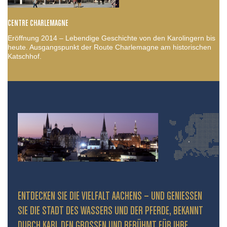
CENTRE CHARLEMAGNE
Eröffnung 2014 – Lebendige Geschichte von den Karolingern bis
heute. Ausgangspunkt der Route Charlemagne am historischen
Katschhof.
ENTDECKEN SIE DIE VIELFALT AACHENS – UND GENIESSEN S
IE DIE STADT DES WASSERS UND DER PFERDE, BEKANNT D
URCH KARL DEN GROSSEN UND BERÜHMT FÜR IHRE PR