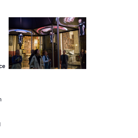
ce
n
d