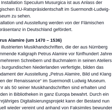
 Installation Speculum Musurgica ist aus Anlass der
gischen EU-Ratspräsidentschaft im Suermondt-Ludwig-
seum zu sehen.
tallation und Ausstellung werden von der Flämischen
räsentanz in Deutschland gefördert.
rus Alamire (um 1470 – 1536)
 illustrierten Musikhandschriften, die der aus Nürnberg
mmende Kaligraph Petrus Alamire vor fünfhundert Jahre
 mehreren Schreibern und Buchmalern in seinen Ateliers
 burgundischen Niederlanden verfertigte, bilden das
dament der Ausstellung „Petrus Alamire, Bild und Klang
en der Renaissance“ im Suermondt Ludwig Museum.
r als 50 seiner Musikhandschriften sind erhalten und
den in Bibliotheken in ganz Europa bewahrt. Durch ein
rjähriges Digitalisierungsprojekt kann der Bestand nun
tuell wieder vereint und anhand von Faksimiles bewunder