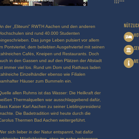
NÜTZLIC
An der „Eliteuni“ RWTH Aachen und den anderen
Hochschulen sind rund 40.000 Studenten
HO
eingeschrieben. Das junge Leben pulsiert vor allem
im Pontviertel, dem beliebten Ausgehviertel mit seinen
SE
zahlreichen Cafés, Kneipen und Restaurants. Doch
auch in den Gassen und auf den Plätzen der Altstadt
ME
ist immer viel los. Rund um Dom und Rathaus laden
zahlreiche Einzelhändler ebenso wie Filialen
namhafter Häuser zum Bummeln ein.
Quelle allen Ruhms ist das Wasser: Die Heilkraft der
heißen Thermalquellen war ausschlaggebend dafür,
dass Kaiser Karl Aachen zu seiner Lieblingsresidenz
machte. Die Badetradition wird heute durch die
Carolus Thermen Bad Aachen weitergeführt.
Wer sich lieber in der Natur entspannt, hat dafür
zahlreiche Möglichkeiten, etwa im nahe gelegenen