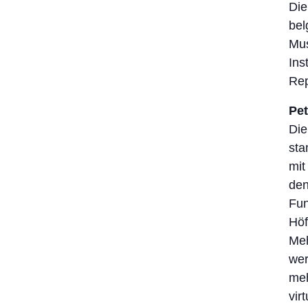
Die
bel
Mu
Ins
Rep
Pet
Die
sta
mit
den
Fun
Höf
Meh
wer
meh
vir