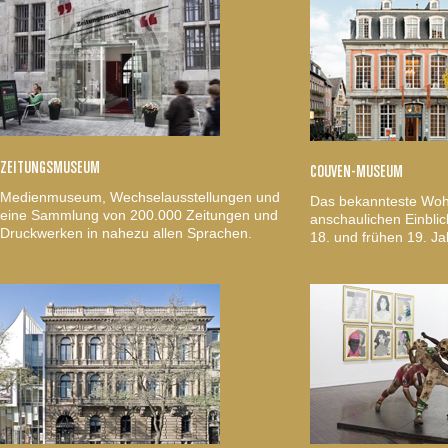
ZEITUNGSMUSEUM
COUVEN-MUSEUM
Medienmuseum, Wechselausstellungen und
Das bekannteste Woh
eine Sammlung von 200.000 Zeitungen und
anschaulichen Einblic
Druckwerken in nahezu allen Sprachen.
18. und frühen 19. Ja