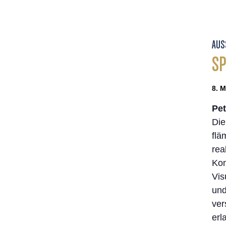
AUS
SP
8. M
Pet
Die
flä
rea
Kom
Vis
und
ver
erl