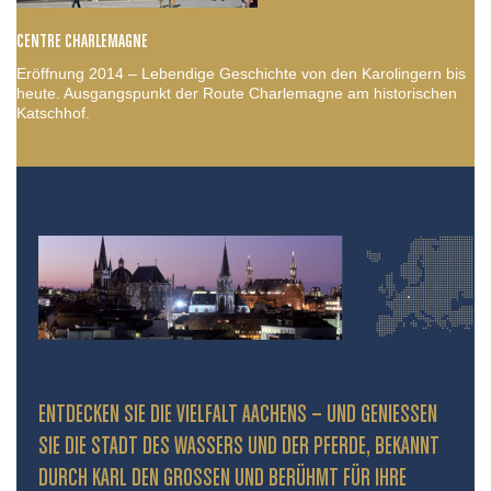
CENTRE CHARLEMAGNE
Eröffnung 2014 – Lebendige Geschichte von den Karolingern bis
heute. Ausgangspunkt der Route Charlemagne am historischen
Katschhof.
ENTDECKEN SIE DIE VIELFALT AACHENS – UND GENIESSEN S
IE DIE STADT DES WASSERS UND DER PFERDE, BEKANNT D
URCH KARL DEN GROSSEN UND BERÜHMT FÜR IHRE PR