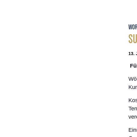
WOR
S
13. 
Für
Wöc
Kun
Kos
Ter
ver
Ein