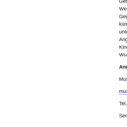
Gem
Wer
Geg
kün
unt
Ang
Kin
Wun
An
Mu
mu
Tel
Ser