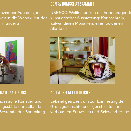
DOM & DOMSCHATZKAMMER
nzimmer Aachens, mit
UNESCO-Weltkulturerbe mit herausragend
ken in die Wohnkultur des
künstlerischer Ausstattung: Karlsschrein,
hrhunderts.
aufwändigen Mosaiken, einer goldenen
Altartafel.
RNATIONALE KUNST
ZOLLMUSEUM FRIEDRICHS
nössische Künstler und
Lebendiges Zentrum zur Erinnerung der
gsstätte darstellender
Grenzgeschichte und -geschichten, mit
, Bestände der Sammlung
verbotenen Souvenirs und Schwarzbrenner