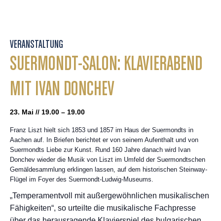
VERANSTALTUNG
SUERMONDT-SALON: KLAVIERABEND
MIT IVAN DONCHEV
23. Mai // 19.00 – 19.00
Franz Liszt hielt sich 1853 und 1857 im Haus der Suermondts in
Aachen auf. In Briefen berichtet er von seinem Aufenthalt und von
Suermondts Liebe zur Kunst. Rund 160 Jahre danach wird Ivan
Donchev wieder die Musik von Liszt im Umfeld der Suermondtschen
Gemäldesammlung erklingen lassen, auf dem historischen Steinway-
Flügel im Foyer des Suermondt-Ludwig-Museums.
„Temperamentvoll mit außergewöhnlichen musikalischen
Fähigkeiten“, so urteilte die musikalische Fachpresse
über das herausragende Klavierspiel des bulgarischen