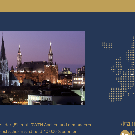
NÜTZLIC
An der „Eliteuni“ RWTH Aachen und den anderen
Hochschulen sind rund 40.000 Studenten
HO