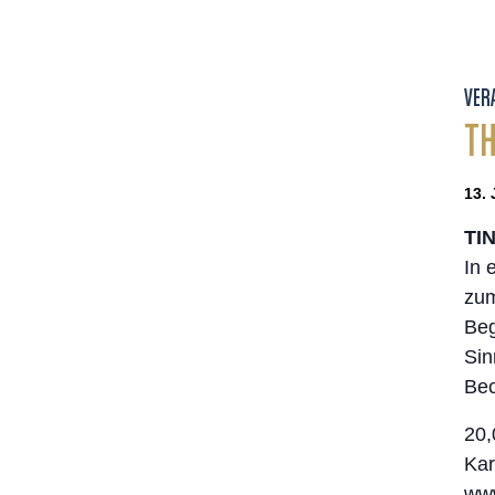
VER
TH
13. 
TI
In 
zum
Beg
Sin
Bec
20,
Kar
www