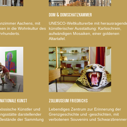
DOM & DOMSCHATZKAMMER
nzimmer Aachens, mit
UNESCO-Weltkulturerbe mit herausragend
ken in die Wohnkultur des
künstlerischer Ausstattung: Karlsschrein,
hrhunderts.
aufwändigen Mosaiken, einer goldenen
Altartafel.
RNATIONALE KUNST
ZOLLMUSEUM FRIEDRICHS
nössische Künstler und
Lebendiges Zentrum zur Erinnerung der
gsstätte darstellender
Grenzgeschichte und -geschichten, mit
, Bestände der Sammlung
verbotenen Souvenirs und Schwarzbrenner