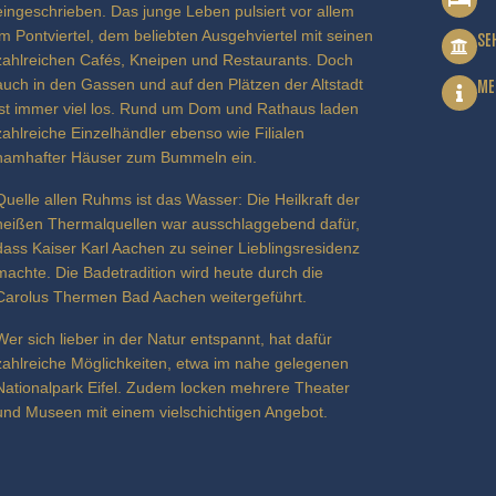
eingeschrieben. Das junge Leben pulsiert vor allem
im Pontviertel, dem beliebten Ausgehviertel mit seinen
SE
zahlreichen Cafés, Kneipen und Restaurants. Doch
auch in den Gassen und auf den Plätzen der Altstadt
ME
ist immer viel los. Rund um Dom und Rathaus laden
zahlreiche Einzelhändler ebenso wie Filialen
namhafter Häuser zum Bummeln ein.
Quelle allen Ruhms ist das Wasser: Die Heilkraft der
heißen Thermalquellen war ausschlaggebend dafür,
dass Kaiser Karl Aachen zu seiner Lieblingsresidenz
machte. Die Badetradition wird heute durch die
Carolus Thermen Bad Aachen weitergeführt.
Wer sich lieber in der Natur entspannt, hat dafür
zahlreiche Möglichkeiten, etwa im nahe gelegenen
Nationalpark Eifel. Zudem locken mehrere Theater
und Museen mit einem vielschichtigen Angebot.