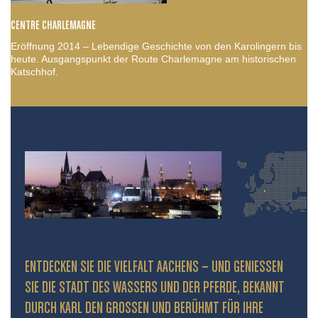
CENTRE CHARLEMAGNE
Eröffnung 2014 – Lebendige Geschichte von den Karolingern bis
heute. Ausgangspunkt der Route Charlemagne am historischen
Katschhof.
ENTDECKEN SIE DIE VIELFALT AACHENS – UND GENIESSEN S
IE DIE STADT DES WASSERS UND DER PFERDE, BEKANNT D
URCH KARL DEN GROSSEN UND BERÜHMT FÜR IHRE PR