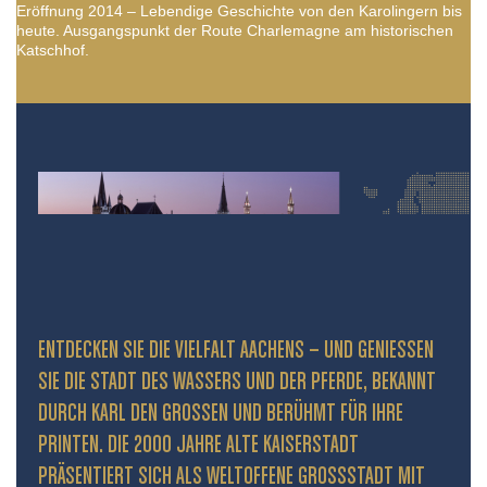
Eröffnung 2014 – Lebendige Geschichte von den Karolingern bis
heute. Ausgangspunkt der Route Charlemagne am historischen
Katschhof.
ENTDECKEN SIE DIE VIELFALT AACHENS – UND GENIESSEN S
IE DIE STADT DES WASSERS UND DER PFERDE, BEKANNT D
URCH KARL DEN GROSSEN UND BERÜHMT FÜR IHRE PR
INTEN. DIE 2000 JAHRE ALTE KAISERSTADT PR
ÄSENTIERT SICH ALS WELTOFFENE GROSSSTADT MIT HIS