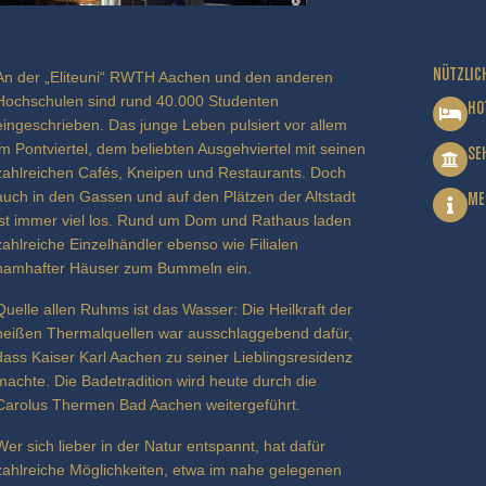
NÜTZLIC
An der „Eliteuni“ RWTH Aachen und den anderen
Hochschulen sind rund 40.000 Studenten
HO
eingeschrieben. Das junge Leben pulsiert vor allem
im Pontviertel, dem beliebten Ausgehviertel mit seinen
SE
zahlreichen Cafés, Kneipen und Restaurants. Doch
auch in den Gassen und auf den Plätzen der Altstadt
ME
ist immer viel los. Rund um Dom und Rathaus laden
zahlreiche Einzelhändler ebenso wie Filialen
namhafter Häuser zum Bummeln ein.
Quelle allen Ruhms ist das Wasser: Die Heilkraft der
heißen Thermalquellen war ausschlaggebend dafür,
dass Kaiser Karl Aachen zu seiner Lieblingsresidenz
machte. Die Badetradition wird heute durch die
Carolus Thermen Bad Aachen weitergeführt.
Wer sich lieber in der Natur entspannt, hat dafür
zahlreiche Möglichkeiten, etwa im nahe gelegenen