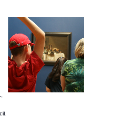
“!
il,