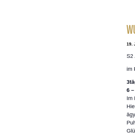
W
19. 
S2 
im 
3t
6 –
Im 
Hie
ägy
Pul
Glü