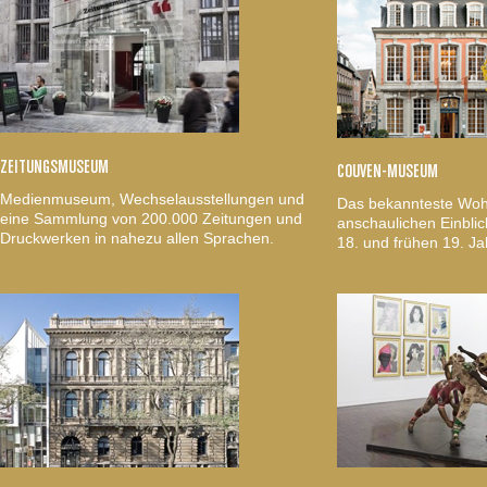
ZEITUNGSMUSEUM
COUVEN-MUSEUM
Medienmuseum, Wechselausstellungen und
Das bekannteste Woh
eine Sammlung von 200.000 Zeitungen und
anschaulichen Einblic
Druckwerken in nahezu allen Sprachen.
18. und frühen 19. Ja