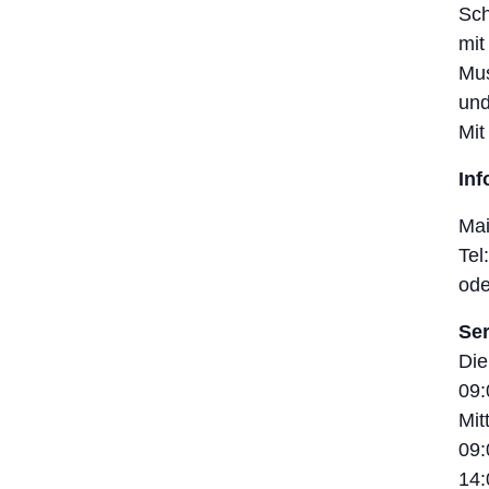
Sch
mit
Mus
und
Mit
In
Mai
Tel
ode
Se
Die
09:
Mit
09:
14: