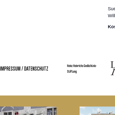
Su
Wil
Kos
Heinz Heinrichs Gedächtnis-
IMPRESSUM / DATENSCHUTZ
Stiftung