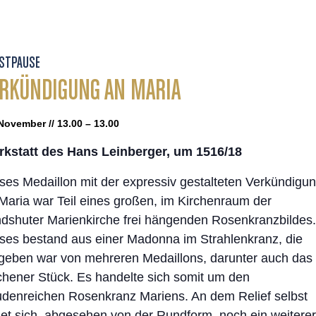
STPAUSE
RKÜNDIGUNG AN MARIA
November // 13.00 – 13.00
kstatt des Hans Leinberger, um 1516/18
ses Medaillon mit der expressiv gestalteten Verkündigu
Maria war Teil eines großen, im Kirchenraum der
dshuter Marienkirche frei hängenden Rosenkranzbildes.
ses bestand aus einer Madonna im Strahlenkranz, die
eben war von mehreren Medaillons, darunter auch das
hener Stück. Es handelte sich somit um den
udenreichen Rosenkranz Mariens. An dem Relief selbst
det sich, abgesehen von der Rundform, noch ein weiterer