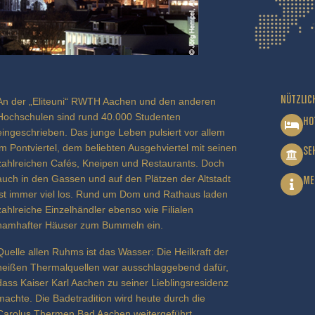
NÜTZLIC
An der „Eliteuni“ RWTH Aachen und den anderen
Hochschulen sind rund 40.000 Studenten
HO
eingeschrieben. Das junge Leben pulsiert vor allem
im Pontviertel, dem beliebten Ausgehviertel mit seinen
SE
zahlreichen Cafés, Kneipen und Restaurants. Doch
auch in den Gassen und auf den Plätzen der Altstadt
ME
ist immer viel los. Rund um Dom und Rathaus laden
zahlreiche Einzelhändler ebenso wie Filialen
namhafter Häuser zum Bummeln ein.
Quelle allen Ruhms ist das Wasser: Die Heilkraft der
heißen Thermalquellen war ausschlaggebend dafür,
dass Kaiser Karl Aachen zu seiner Lieblingsresidenz
machte. Die Badetradition wird heute durch die
Carolus Thermen Bad Aachen weitergeführt.