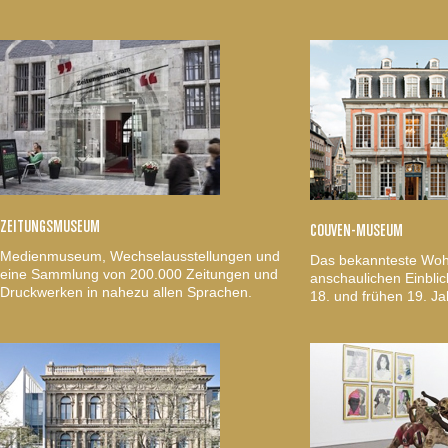
ZEITUNGSMUSEUM
COUVEN-MUSEUM
Medienmuseum, Wechselausstellungen und
Das bekannteste Woh
eine Sammlung von 200.000 Zeitungen und
anschaulichen Einblic
Druckwerken in nahezu allen Sprachen.
18. und frühen 19. Ja