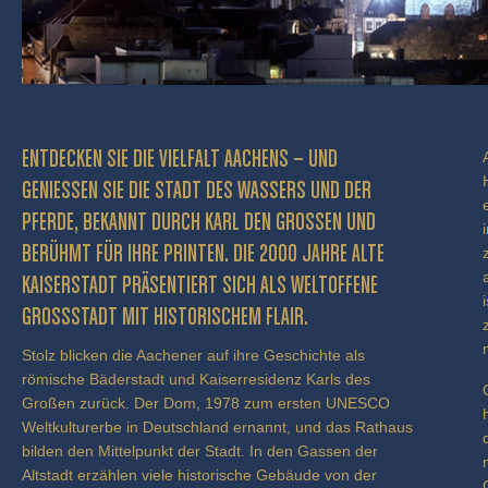
ENTDECKEN SIE DIE VIELFALT AACHENS – UND
GENIESSEN SIE DIE STADT DES WASSERS UND DER P
FERDE, BEKANNT DURCH KARL DEN GROSSEN UND BE
RÜHMT FÜR IHRE PRINTEN. DIE 2000 JAHRE ALTE KA
ISERSTADT PRÄSENTIERT SICH ALS WELTOFFENE GR
OSSSTADT MIT HISTORISCHEM FLAIR.
Stolz blicken die Aachener auf ihre Geschichte als
römische Bäderstadt und Kaiserresidenz Karls des
Großen zurück. Der Dom, 1978 zum ersten UNESCO
Weltkulturerbe in Deutschland ernannt, und das Rathaus
bilden den Mittelpunkt der Stadt. In den Gassen der
Altstadt erzählen viele historische Gebäude von der