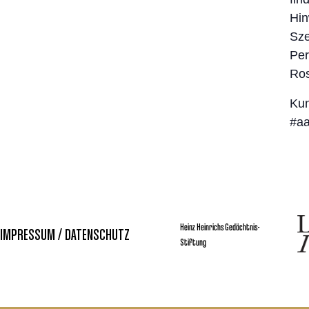
Hin
Sze
Per
Ros
Kun
#aa
Heinz Heinrichs Gedächtnis-
IMPRESSUM / DATENSCHUTZ
Stiftung