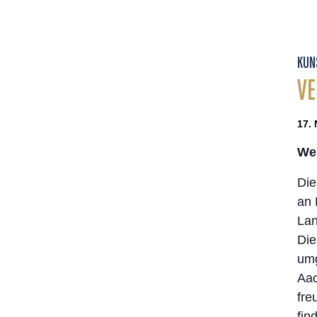
KUN
VE
17. 
Wer
Die
an 
Lan
Die
umg
Aac
fre
fin