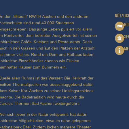
NÜTZLIC
An der „Eliteuni“ RWTH Aachen und den anderen
Hochschulen sind rund 40.000 Studenten
HO
eingeschrieben. Das junge Leben pulsiert vor allem
im Pontviertel, dem beliebten Ausgehviertel mit seinen
SE
zahlreichen Cafés, Kneipen und Restaurants. Doch
auch in den Gassen und auf den Plätzen der Altstadt
ME
ist immer viel los. Rund um Dom und Rathaus laden
zahlreiche Einzelhändler ebenso wie Filialen
namhafter Häuser zum Bummeln ein.
Quelle allen Ruhms ist das Wasser: Die Heilkraft der
heißen Thermalquellen war ausschlaggebend dafür,
dass Kaiser Karl Aachen zu seiner Lieblingsresidenz
machte. Die Badetradition wird heute durch die
Carolus Thermen Bad Aachen weitergeführt.
Wer sich lieber in der Natur entspannt, hat dafür
zahlreiche Möglichkeiten, etwa im nahe gelegenen
Nationalpark Eifel. Zudem locken mehrere Theater