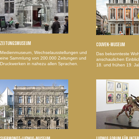
ZEITUNGSMUSEUM
COUVEN-MUSEUM
Medienmuseum, Wechselausstellungen und
Das bekannteste Woh
eine Sammlung von 200.000 Zeitungen und
anschaulichen Einblic
Druckwerken in nahezu allen Sprachen.
18. und frühen 19. Ja
SUERMONDT-LUDWIG-MUSEUM
LUDWIG FORUM FÜR INTE