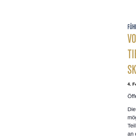
FÜH
VO
TI
S
4. F
Öff
Die
mög
Tei
an 