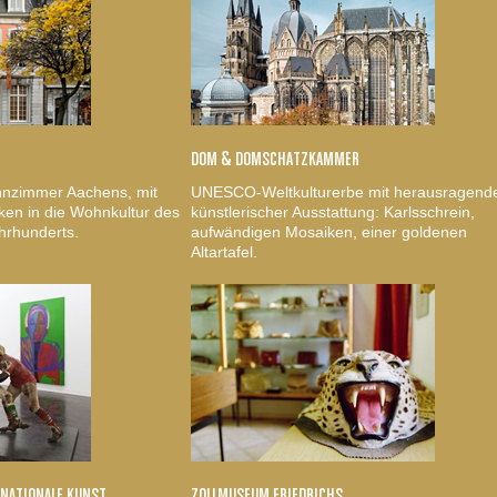
DOM & DOMSCHATZKAMMER
nzimmer Aachens, mit
UNESCO-Weltkulturerbe mit herausragend
ken in die Wohnkultur des
künstlerischer Ausstattung: Karlsschrein,
hrhunderts.
aufwändigen Mosaiken, einer goldenen
Altartafel.
RNATIONALE KUNST
ZOLLMUSEUM FRIEDRICHS