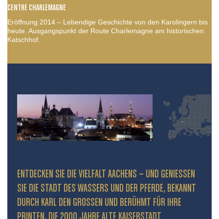
CENTRE CHARLEMAGNE
Eröffnung 2014 – Lebendige Geschichte von den Karolingern bis
heute. Ausgangspunkt der Route Charlemagne am historischen
Katschhof.
ENTDECKEN SIE DIE VIELFALT AACHENS – UND GENIESSEN S
IE DIE STADT DES WASSERS UND DER PFERDE, BEKANNT D
URCH KARL DEN GROSSEN UND BERÜHMT FÜR IHRE PR
INTEN. DIE 2000 JAHRE ALTE KAISERSTADT PR