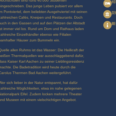
Hochschulen sind rund 40.000 Studenten
HO
eingeschrieben. Das junge Leben pulsiert vor allem
im Pontviertel, dem beliebten Ausgehviertel mit seinen
SE
zahlreichen Cafés, Kneipen und Restaurants. Doch
auch in den Gassen und auf den Plätzen der Altstadt
ME
ist immer viel los. Rund um Dom und Rathaus laden
zahlreiche Einzelhändler ebenso wie Filialen
namhafter Häuser zum Bummeln ein.
Quelle allen Ruhms ist das Wasser: Die Heilkraft der
heißen Thermalquellen war ausschlaggebend dafür,
dass Kaiser Karl Aachen zu seiner Lieblingsresidenz
machte. Die Badetradition wird heute durch die
Carolus Thermen Bad Aachen weitergeführt.
Wer sich lieber in der Natur entspannt, hat dafür
zahlreiche Möglichkeiten, etwa im nahe gelegenen
Nationalpark Eifel. Zudem locken mehrere Theater
und Museen mit einem vielschichtigen Angebot.