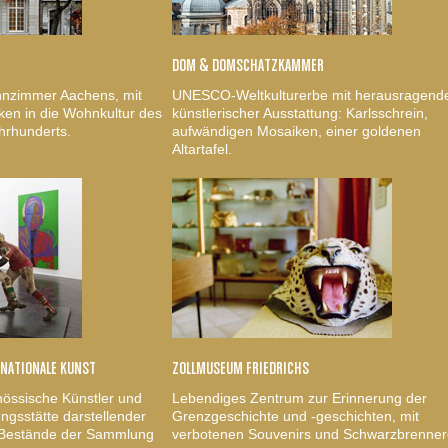
DOM & DOMSCHATZKAMMER
nzimmer Aachens, mit
UNESCO-Weltkulturerbe mit herausragend
ken in die Wohnkultur des
künstlerischer Ausstattung: Karlsschrein,
hrhunderts.
aufwändigen Mosaiken, einer goldenen
Altartafel.
RNATIONALE KUNST
ZOLLMUSEUM FRIEDRICHS
nössische Künstler und
Lebendiges Zentrum zur Erinnerung der
gsstätte darstellender
Grenzgeschichte und -geschichten, mit
, Bestände der Sammlung
verbotenen Souvenirs und Schwarzbrenner