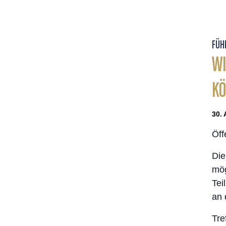
FÜH
WI
KÖ
30. 
Öff
Die
mög
Tei
an 
Tre