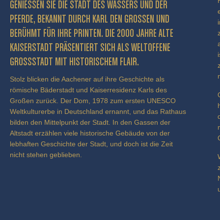
GENIESSEN SIE DIE STADT DES WASSERS UND DER P
FERDE, BEKANNT DURCH KARL DEN GROSSEN UND BE
RÜHMT FÜR IHRE PRINTEN. DIE 2000 JAHRE ALTE KA
ISERSTADT PRÄSENTIERT SICH ALS WELTOFFENE GR
OSSSTADT MIT HISTORISCHEM FLAIR.
Stolz blicken die Aachener auf ihre Geschichte als
römische Bäderstadt und Kaiserresidenz Karls des
Großen zurück. Der Dom, 1978 zum ersten UNESCO
Weltkulturerbe in Deutschland ernannt, und das Rathaus
bilden den Mittelpunkt der Stadt. In den Gassen der
Altstadt erzählen viele historische Gebäude von der
lebhaften Geschichte der Stadt, und doch ist die Zeit
nicht stehen geblieben.