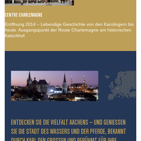
CENTRE CHARLEMAGNE
Eröffnung 2014 – Lebendige Geschichte von den Karolingern bis
heute. Ausgangspunkt der Route Charlemagne am historischen
Katschhof.
ENTDECKEN SIE DIE VIELFALT AACHENS – UND GENIESSEN S
IE DIE STADT DES WASSERS UND DER PFERDE, BEKANNT D
URCH KARL DEN GROSSEN UND BERÜHMT FÜR IHRE PR