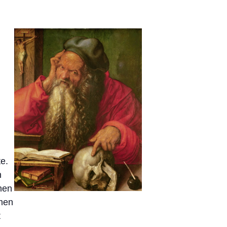
te.
n
nen
emen
t