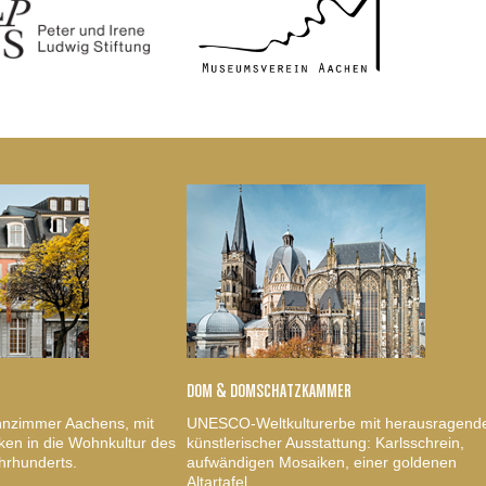
DOM & DOMSCHATZKAMMER
nzimmer Aachens, mit
UNESCO-Weltkulturerbe mit herausragend
ken in die Wohnkultur des
künstlerischer Ausstattung: Karlsschrein,
hrhunderts.
aufwändigen Mosaiken, einer goldenen
Altartafel.