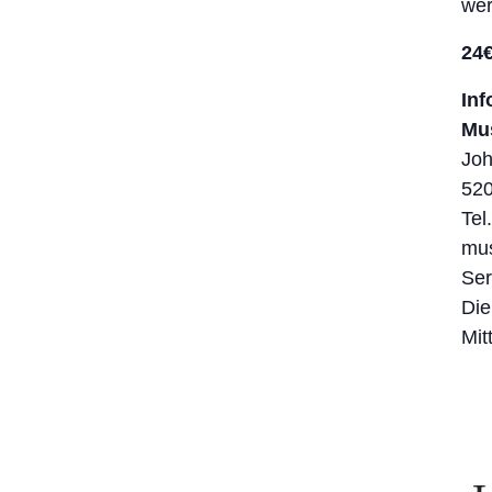
wer
24€
In
Mu
Joh
52
Tel
mu
Ser
Die
Mit