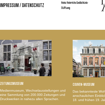
Heinz Heinrichs Gedächtnis-
IMPRESSUM / DATENSCHUTZ
Stiftung
ZEITUNGSMUSEUM
COUVEN-MUSEUM
Medienmuseum, Wechselausstellungen und
Das bekannteste Woh
eine Sammlung von 200.000 Zeitungen und
anschaulichen Einblic
Druckwerken in nahezu allen Sprachen.
18. und frühen 19. Ja