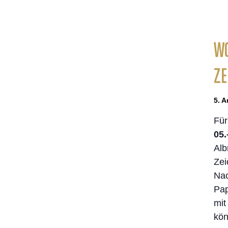
WO
ZE
5. A
Für
05.
Alb
Zei
Nac
Pap
mit
kön