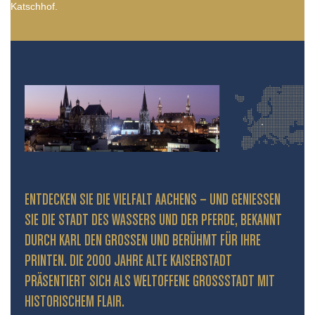
Katschhof.
ENTDECKEN SIE DIE VIELFALT AACHENS – UND GENIESSEN S
IE DIE STADT DES WASSERS UND DER PFERDE, BEKANNT D
URCH KARL DEN GROSSEN UND BERÜHMT FÜR IHRE PR
INTEN. DIE 2000 JAHRE ALTE KAISERSTADT PR
ÄSENTIERT SICH ALS WELTOFFENE GROSSSTADT MIT HIS
TORISCHEM FLAIR.