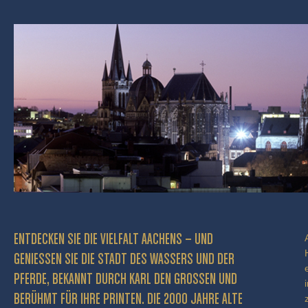
ENTDECKEN SIE DIE VIELFALT AACHENS – UND
GENIESSEN SIE DIE STADT DES WASSERS UND DER P
FERDE, BEKANNT DURCH KARL DEN GROSSEN UND BE
RÜHMT FÜR IHRE PRINTEN. DIE 2000 JAHRE ALTE KA