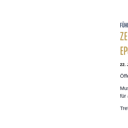
FÜH
ZE
E
22. 
Öff
Mus
für
Tre