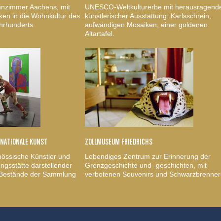
nzimmer Aachens, mit
UNESCO-Weltkulturerbe mit herausragend
ken in die Wohnkultur des
künstlerischer Ausstattung: Karlsschrein,
hrhunderts.
aufwändigen Mosaiken, einer goldenen
Altartafel.
RNATIONALE KUNST
ZOLLMUSEUM FRIEDRICHS
nössische Künstler und
Lebendiges Zentrum zur Erinnerung der
gsstätte darstellender
Grenzgeschichte und -geschichten, mit
, Bestände der Sammlung
verbotenen Souvenirs und Schwarzbrenner