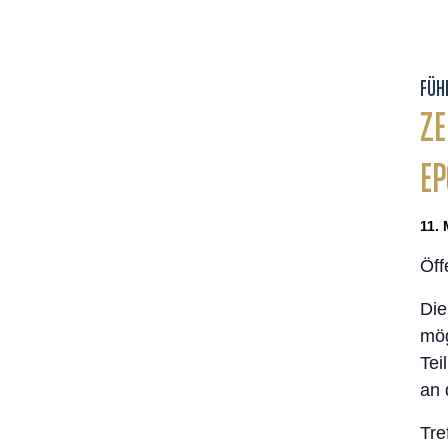
FÜH
ZE
E
11. 
Öff
Die
mög
Tei
an 
Tre