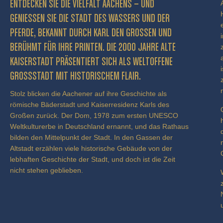
ENTDECKEN SIE DIE VIELFALT AACHENS – UND
GENIESSEN SIE DIE STADT DES WASSERS UND DER P
FERDE, BEKANNT DURCH KARL DEN GROSSEN UND BE
RÜHMT FÜR IHRE PRINTEN. DIE 2000 JAHRE ALTE KA
ISERSTADT PRÄSENTIERT SICH ALS WELTOFFENE GR
OSSSTADT MIT HISTORISCHEM FLAIR.
Stolz blicken die Aachener auf ihre Geschichte als
römische Bäderstadt und Kaiserresidenz Karls des
Großen zurück. Der Dom, 1978 zum ersten UNESCO
Weltkulturerbe in Deutschland ernannt, und das Rathaus
bilden den Mittelpunkt der Stadt. In den Gassen der
Altstadt erzählen viele historische Gebäude von der
lebhaften Geschichte der Stadt, und doch ist die Zeit
nicht stehen geblieben.