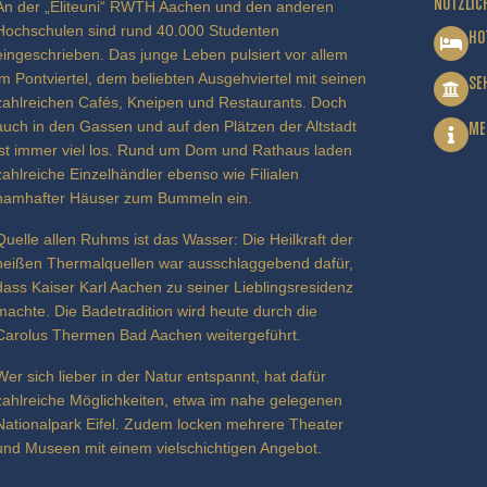
NÜTZLIC
An der „Eliteuni“ RWTH Aachen und den anderen
Hochschulen sind rund 40.000 Studenten
HO
eingeschrieben. Das junge Leben pulsiert vor allem
im Pontviertel, dem beliebten Ausgehviertel mit seinen
SE
zahlreichen Cafés, Kneipen und Restaurants. Doch
auch in den Gassen und auf den Plätzen der Altstadt
ME
ist immer viel los. Rund um Dom und Rathaus laden
zahlreiche Einzelhändler ebenso wie Filialen
namhafter Häuser zum Bummeln ein.
Quelle allen Ruhms ist das Wasser: Die Heilkraft der
heißen Thermalquellen war ausschlaggebend dafür,
dass Kaiser Karl Aachen zu seiner Lieblingsresidenz
machte. Die Badetradition wird heute durch die
Carolus Thermen Bad Aachen weitergeführt.
Wer sich lieber in der Natur entspannt, hat dafür
zahlreiche Möglichkeiten, etwa im nahe gelegenen
Nationalpark Eifel. Zudem locken mehrere Theater
und Museen mit einem vielschichtigen Angebot.