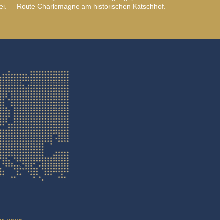
ei.
Route Charlemagne am historischen Katschhof.