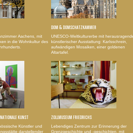
DOM & DOMSCHATZKAMMER
nzimmer Aachens, mit
UNESCO-Weltkulturerbe mit herausragend
ken in die Wohnkultur des
künstlerischer Ausstattung: Karlsschrein,
hrhunderts.
aufwändigen Mosaiken, einer goldenen
Altartafel.
RNATIONALE KUNST
ZOLLMUSEUM FRIEDRICHS
nössische Künstler und
Lebendiges Zentrum zur Erinnerung der
gsstätte darstellender
Grenzgeschichte und -geschichten, mit