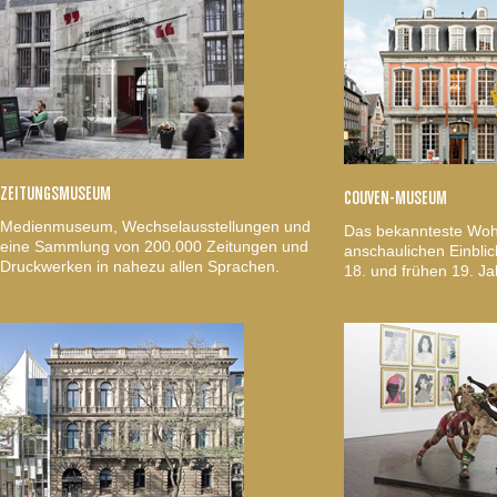
ZEITUNGSMUSEUM
COUVEN-MUSEUM
Medienmuseum, Wechselausstellungen und
Das bekannteste Woh
eine Sammlung von 200.000 Zeitungen und
anschaulichen Einblic
Druckwerken in nahezu allen Sprachen.
18. und frühen 19. Ja