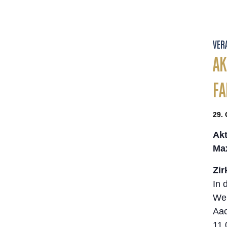
VER
AK
FA
29. 
Ak
Ma
Zir
In 
Wel
Aac
11.