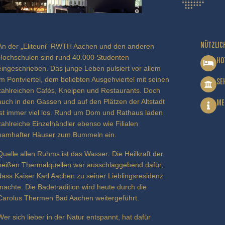
NÜTZLIC
An der „Eliteuni“ RWTH Aachen und den anderen
Hochschulen sind rund 40.000 Studenten
HO
eingeschrieben. Das junge Leben pulsiert vor allem
im Pontviertel, dem beliebten Ausgehviertel mit seinen
SE
zahlreichen Cafés, Kneipen und Restaurants. Doch
auch in den Gassen und auf den Plätzen der Altstadt
ME
ist immer viel los. Rund um Dom und Rathaus laden
zahlreiche Einzelhändler ebenso wie Filialen
namhafter Häuser zum Bummeln ein.
Quelle allen Ruhms ist das Wasser: Die Heilkraft der
heißen Thermalquellen war ausschlaggebend dafür,
dass Kaiser Karl Aachen zu seiner Lieblingsresidenz
machte. Die Badetradition wird heute durch die
Carolus Thermen Bad Aachen weitergeführt.
Wer sich lieber in der Natur entspannt, hat dafür