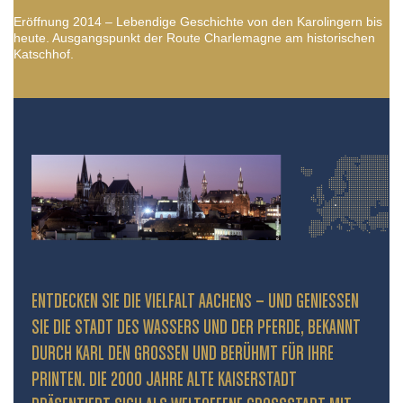
Eröffnung 2014 – Lebendige Geschichte von den Karolingern bis
heute. Ausgangspunkt der Route Charlemagne am historischen
Katschhof.
ENTDECKEN SIE DIE VIELFALT AACHENS – UND GENIESSEN S
IE DIE STADT DES WASSERS UND DER PFERDE, BEKANNT D
URCH KARL DEN GROSSEN UND BERÜHMT FÜR IHRE PR
INTEN. DIE 2000 JAHRE ALTE KAISERSTADT PR