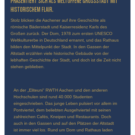
ÄSENTIERT SICH ALS WELTOFFENE GROSSSTADT MIT HIS
TORISCHEM FLAIR.
Stolz blicken die Aachener auf ihre Geschichte als
römische Bäderstadt und Kaiserresidenz Karls des
Großen zurück. Der Dom, 1978 zum ersten UNESCO
Weltkulturerbe in Deutschland ernannt, und das Rathaus
bilden den Mittelpunkt der Stadt. In den Gassen der
Altstadt erzählen viele historische Gebäude von der
lebhaften Geschichte der Stadt, und doch ist die Zeit nicht
stehen geblieben.
An der „Eliteuni“ RWTH Aachen und den anderen
Hochschulen sind rund 40.000 Studenten
eingeschrieben. Das junge Leben pulsiert vor allem im
Pontviertel, dem beliebten Ausgehviertel mit seinen
zahlreichen Cafés, Kneipen und Restaurants. Doch
auch in den Gassen und auf den Plätzen der Altstadt
ist immer viel los. Rund um Dom und Rathaus laden