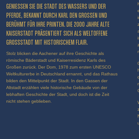
GENIESSEN SIE DIE STADT DES WASSERS UND DER P
FERDE, BEKANNT DURCH KARL DEN GROSSEN UND BE
RÜHMT FÜR IHRE PRINTEN. DIE 2000 JAHRE ALTE KA
ISERSTADT PRÄSENTIERT SICH ALS WELTOFFENE GR
OSSSTADT MIT HISTORISCHEM FLAIR.
Stolz blicken die Aachener auf ihre Geschichte als
römische Bäderstadt und Kaiserresidenz Karls des
Großen zurück. Der Dom, 1978 zum ersten UNESCO
Weltkulturerbe in Deutschland ernannt, und das Rathaus
bilden den Mittelpunkt der Stadt. In den Gassen der
Altstadt erzählen viele historische Gebäude von der
lebhaften Geschichte der Stadt, und doch ist die Zeit
nicht stehen geblieben.