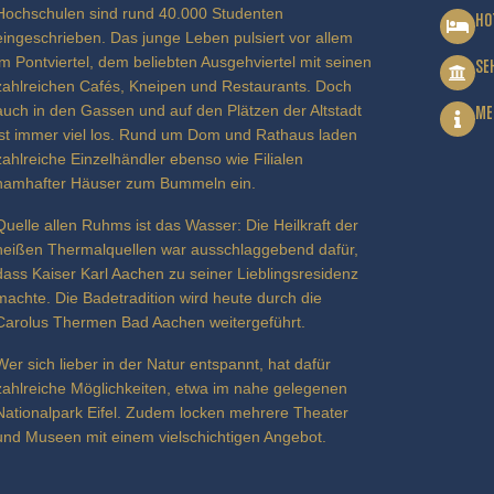
Hochschulen sind rund 40.000 Studenten
HO
eingeschrieben. Das junge Leben pulsiert vor allem
im Pontviertel, dem beliebten Ausgehviertel mit seinen
SE
zahlreichen Cafés, Kneipen und Restaurants. Doch
auch in den Gassen und auf den Plätzen der Altstadt
ME
ist immer viel los. Rund um Dom und Rathaus laden
zahlreiche Einzelhändler ebenso wie Filialen
namhafter Häuser zum Bummeln ein.
Quelle allen Ruhms ist das Wasser: Die Heilkraft der
heißen Thermalquellen war ausschlaggebend dafür,
dass Kaiser Karl Aachen zu seiner Lieblingsresidenz
machte. Die Badetradition wird heute durch die
Carolus Thermen Bad Aachen weitergeführt.
Wer sich lieber in der Natur entspannt, hat dafür
zahlreiche Möglichkeiten, etwa im nahe gelegenen
Nationalpark Eifel. Zudem locken mehrere Theater
und Museen mit einem vielschichtigen Angebot.