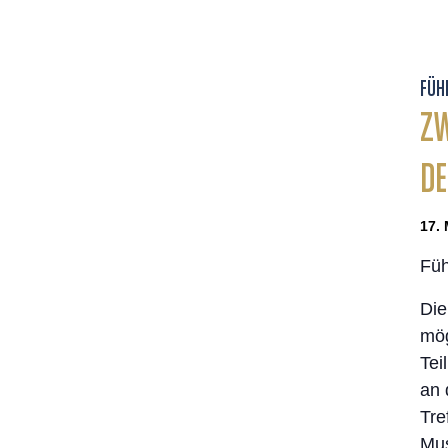
FÜH
ZW
DE
17. 
Füh
Die
mög
Tei
an 
Tre
Mus