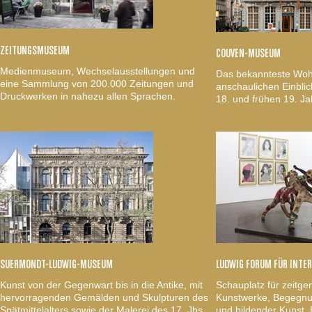
ZEITUNGSMUSEUM
COUVEN-MUSEUM
Medienmuseum, Wechselausstellungen und
Das bekannteste Woh
eine Sammlung von 200.000 Zeitungen und
anschaulichen Einblic
Druckwerken in nahezu allen Sprachen.
18. und frühen 19. Ja
SUERMONDT-LUDWIG-MUSEUM
LUDWIG FORUM FÜR INTE
Kunst von der Gegenwart bis in die Antike, mit
Schauplatz für zeitge
hervorragenden Gemälden und Skulpturen des
Kunstwerke, Begegnun
Spätmittelalters sowie der Malerei des 17. Jhs.
und bildender Kunst