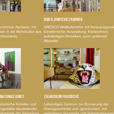
DOM & DOMSCHATZKAMMER
nzimmer Aachens, mit
UNESCO-Weltkulturerbe mit herausragend
ken in die Wohnkultur des
künstlerischer Ausstattung: Karlsschrein,
hrhunderts.
aufwändigen Mosaiken, einer goldenen
Altartafel.
RNATIONALE KUNST
ZOLLMUSEUM FRIEDRICHS
nössische Künstler und
Lebendiges Zentrum zur Erinnerung der
gsstätte darstellender
Grenzgeschichte und -geschichten, mit
, Bestände der Sammlung
verbotenen Souvenirs und Schwarzbrenner