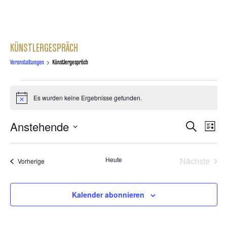
KÜNSTLERGESPRÄCH
Veranstaltungen
Künstlergespräch
Es wurden keine Ergebnisse gefunden.
Hinweis
Anstehende
VERA
Suche
VERANS
Liste
ANSI
Datum
wählen.
SUCHE
NAVI
Heute
Nächste
Veranstaltungen
Vorherige
Veransta
UND
Kalender abonnieren
ANSICH