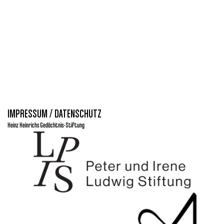
NAVIGA
IMPRESSUM / DATENSCHUTZ
Heinz Heinrichs Gedächtnis-Stiftung