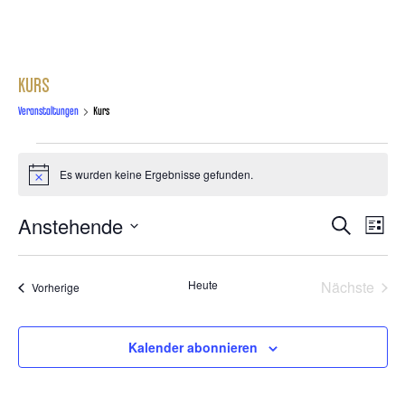
KURS
Veranstaltungen
Kurs
Es wurden keine Ergebnisse gefunden.
Hinweis
Anstehende
VERA
Suche
VERANS
Liste
ANSI
Datum
wählen.
SUCHE
NAVI
Heute
Nächste
Veranstaltungen
Vorherige
Veransta
UND
Kalender abonnieren
ANSICH