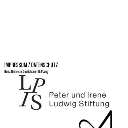
NAVIGA
IMPRESSUM / DATENSCHUTZ
Heinz Heinrichs Gedächtnis-Stiftung